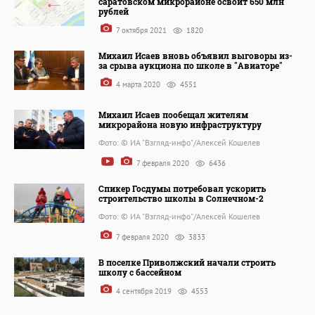
саратовском микрорайоне освоит 650 млн
рублей
7 октября 2021
1820
Михаил Исаев вновь объявил выговоры из-
за срыва аукциона по школе в "Авиаторе"
4 марта 2020
4551
Михаил Исаев пообещал жителям
микрорайона новую инфраструктуру
Фото: © ИА "Взгляд-инфо"/Алексей Кошелев
7 февраля 2020
6436
Спикер Госдумы потребовал ускорить
строительство школы в Солнечном-2
Фото: © ИА "Взгляд-инфо"/Алексей Кошелев
7 февраля 2020
3833
В поселке Приволжский начали строить
школу с бассейном
4 сентября 2019
4553