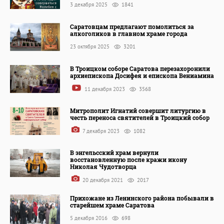
3 декабря 2025
1841
Саратовцам предлагают помолиться за
алкоголиков в главном храме города
23 октября 2025
3201
В Троицком соборе Саратова перезахоронили
архиепископа Досифея и епископа Вениамина
11 декабря 2023
3568
Митрополит Игнатий совершит литургию в
честь переноса святителей в Троицкий собор
7 декабря 2023
1082
В энгельсский храм вернули
восстановленную после кражи икону
Николая Чудотворца
20 декабря 2021
2017
Прихожане из Ленинского района побывали в
старейшем храме Саратова
5 декабря 2016
698