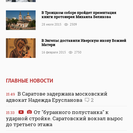
В Троицком соборе пройдет презентация
книги протоиерея Михаила Беликова
28 июля 2015
2509
В Энгельс доставили Иверскую икону Божией
Матери
16 февраля 2015
2750
ГЛАВНЫЕ НОВОСТИ
В Саратове задержана московский
15:49
адвокат Надежда Ерусланова
2
От "буранного полустанка" к
15:33
ударной стройке. Саратовский вокзал вырос
до третьего этажа