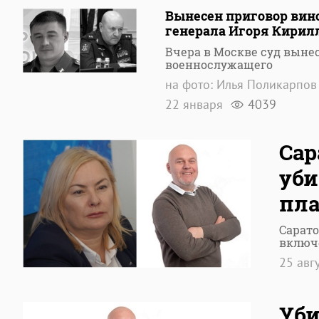
Вынесен приговор вин
генерала Игоря Кирил
Вчера в Москве суд выне
военнослужащего
на фото: Илья Поликарпов 
22 января
4039
Сар
уби
пла
Сарат
включ
25 авг
Уби