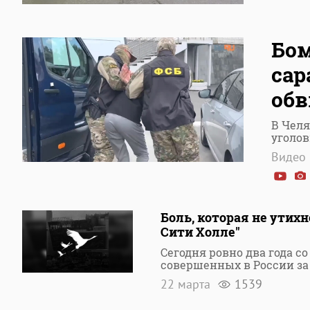
Бом
сар
обв
В Чел
уголов
Видео 
Боль, которая не утихн
Сити Холле"
Сегодня ровно два года с
совершенных в России за
22 марта
1539