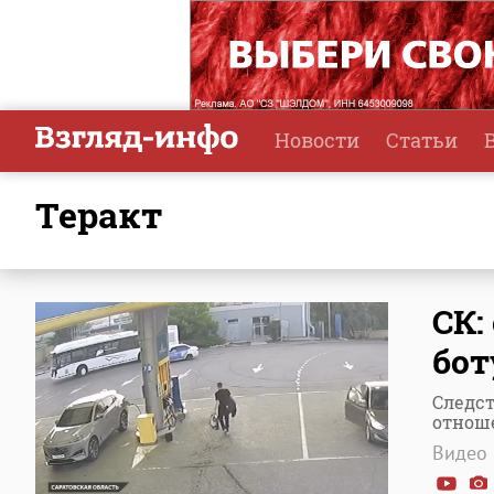
Новости
Статьи
теракт
СК:
бот
Следст
отнош
Видео 