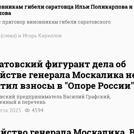
овникам гибели саратовца Ильи Поликарпова и
лова
с приговор виновникам гибели саратовского
(слева) и Игорь Кириллов
атовский фигурант дела об
йстве генерала Москалика н
тил взносы в "Опоре России"
овский предприниматель Василий Графский,
енный в перечень
уста 2025
4594
йство генерала Москалика. 