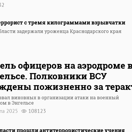
32
террорист с тремя килограммами взрывчатки
области задержали уроженца Краснодарского края
ель офицеров на аэродроме 
ельсе. Полковники ВСУ
ждены пожизненно за терак
звал виновных в организации атаки на военный
ом в Энгельсе
рта 2025
108123
области прошли антитеррористические учения