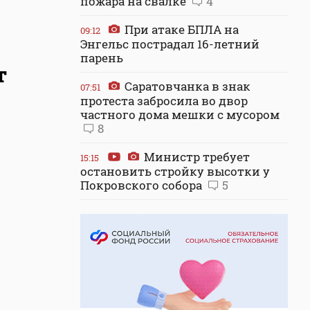
пожара на свалке
4
При атаке БПЛА на
09:12
Энгельс пострадал 16-летний
парень
т
Саратовчанка в знак
07:51
протеста забросила во двор
частного дома мешки с мусором
8
Министр требует
15:15
остановить стройку высотки у
Покровского собора
5