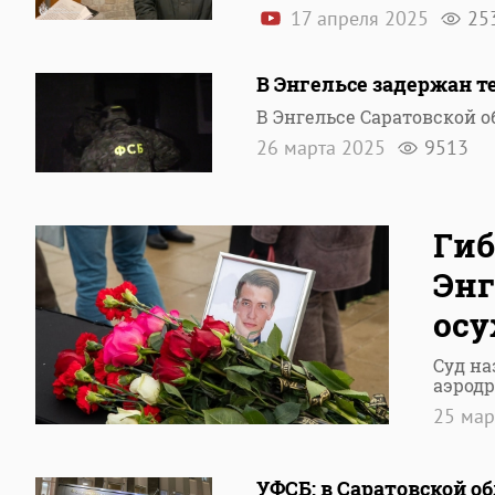
17 апреля 2025
25
В Энгельсе задержан 
В Энгельсе Саратовской 
26 марта 2025
9513
Гиб
Энг
осу
Суд на
аэродр
25 ма
УФСБ: в Саратовской 