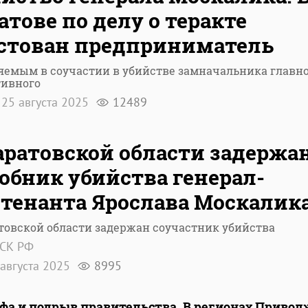
атове по делу о теракте
стован предприниматель
яемым в соучастии в убийстве замначальника главн
тивного
25 августа 2025
12489
аратовской области задержа
обник убийства генерал-
тенанта Ярослава Москалик
товской области задержан соучастник убийства
 СК РФ
августа 2025
8995
фа и подрыв правительства. В регионах Приво