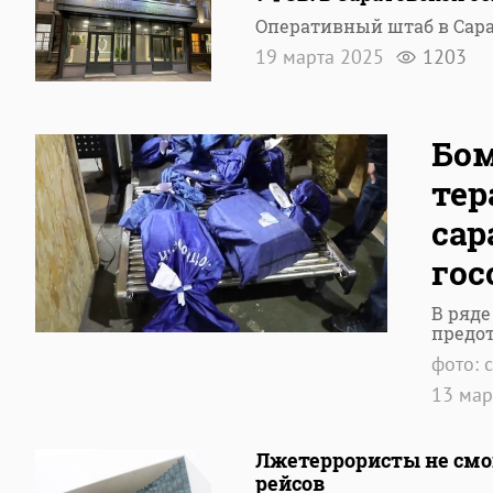
Оперативный штаб в Сара
19 марта 2025
1203
Бом
тер
сар
го
В ряде
предо
фото: 
13 ма
Лжетеррористы не смог
рейсов