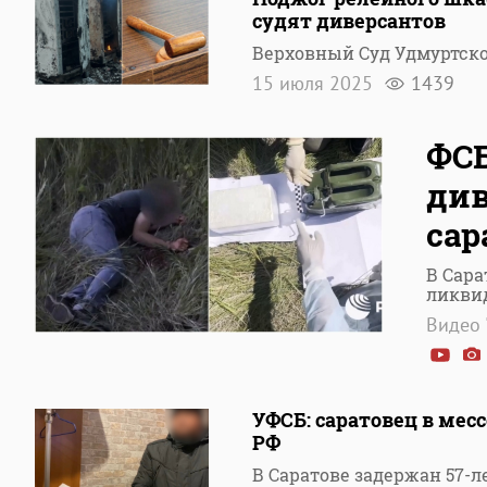
судят диверсантов
Верховный Суд Удмуртско
15 июля 2025
1439
ФСБ
див
сар
В Сара
ликви
Видео 
УФСБ: саратовец в мес
РФ
В Саратове задержан 57-