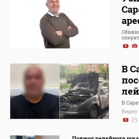
Сар
аре
Обвин
опера
В С
пос
лей
В Сара
Видео
23 
Поджог релейного шка