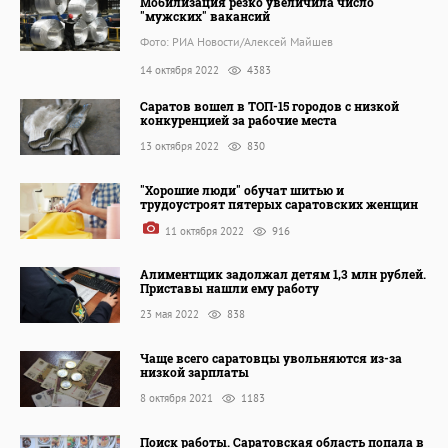
Мобилизация резко увеличила число
"мужских" вакансий
Фото: РИА Новости/Алексей Майшев
14 октября 2022
4383
Саратов вошел в ТОП-15 городов с низкой
конкуренцией за рабочие места
13 октября 2022
830
"Хорошие люди" обучат шитью и
трудоустроят пятерых саратовских женщин
11 октября 2022
916
Алиментщик задолжал детям 1,3 млн рублей.
Приставы нашли ему работу
23 мая 2022
838
Чаще всего саратовцы увольняются из-за
низкой зарплаты
8 октября 2021
1183
Поиск работы. Саратовская область попала в