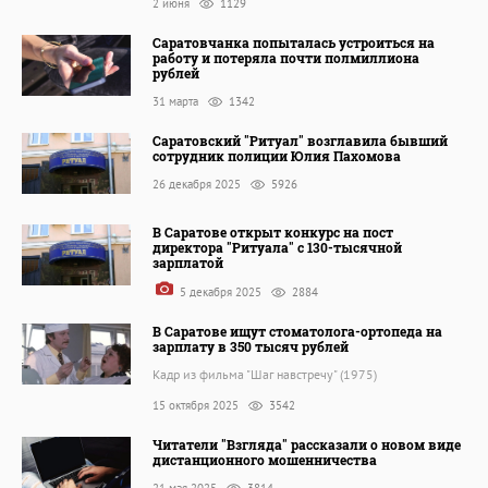
2 июня
1129
Саратовчанка попыталась устроиться на
работу и потеряла почти полмиллиона
рублей
31 марта
1342
Саратовский "Ритуал" возглавила бывший
сотрудник полиции Юлия Пахомова
26 декабря 2025
5926
В Саратове открыт конкурс на пост
директора "Ритуала" с 130-тысячной
зарплатой
5 декабря 2025
2884
В Саратове ищут стоматолога-ортопеда на
зарплату в 350 тысяч рублей
Кадр из фильма "Шаг навстречу" (1975)
15 октября 2025
3542
Читатели "Взгляда" рассказали о новом виде
дистанционного мошенничества
21 мая 2025
3814