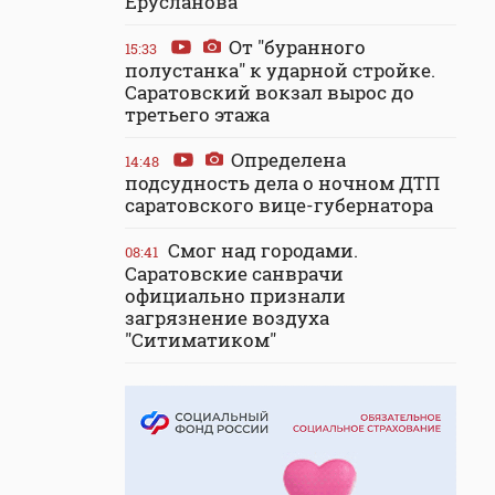
Ерусланова
От "буранного
15:33
полустанка" к ударной стройке.
Саратовский вокзал вырос до
третьего этажа
Определена
14:48
подсудность дела о ночном ДТП
саратовского вице-губернатора
Смог над городами.
08:41
Саратовские санврачи
официально признали
загрязнение воздуха
"Ситиматиком"