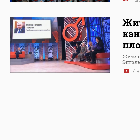
Жит
кан
пло
Жител
Энгель
7 н