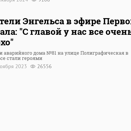
ели Энгельса в эфире Перво
ала: "С главой у нас все очен
хо"
и аварийного дома №81 на улице Полиграфическая в
се стали героями
оября 2023
26556