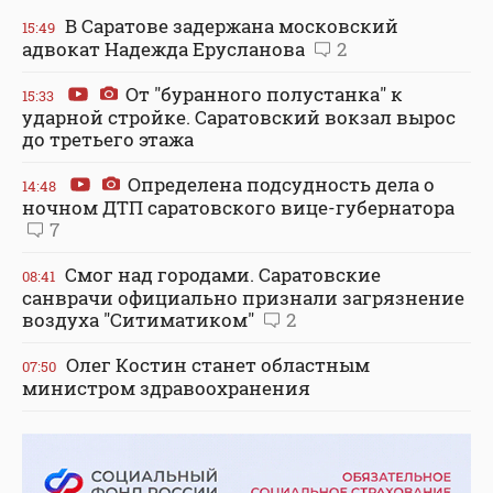
В Саратове задержана московский
15:49
адвокат Надежда Ерусланова
2
От "буранного полустанка" к
15:33
ударной стройке. Саратовский вокзал вырос
до третьего этажа
Определена подсудность дела о
14:48
ночном ДТП саратовского вице-губернатора
7
Смог над городами. Саратовские
08:41
санврачи официально признали загрязнение
воздуха "Ситиматиком"
2
Олег Костин станет областным
07:50
министром здравоохранения