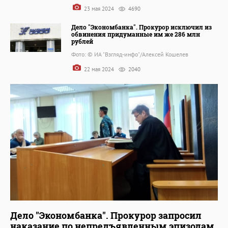
23 мая 2024
4690
Дело "Экономбанка". Прокурор исключил из
обвинения придуманные им же 286 млн
рублей
Фото: © ИА "Взгляд-инфо"/Алексей Кошелев
22 мая 2024
2040
Дело "Экономбанка". Прокурор запросил
наказание по непредъявленным эпизодам