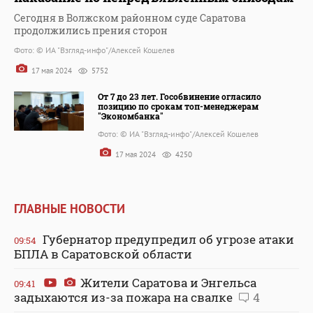
Сегодня в Волжском районном суде Саратова
продолжились прения сторон
Фото: © ИА "Взгляд-инфо"/Алексей Кошелев
17 мая 2024
5752
От 7 до 23 лет. Гособвинение огласило
позицию по срокам топ-менеджерам
"Экономбанка"
Фото: © ИА "Взгляд-инфо"/Алексей Кошелев
17 мая 2024
4250
ГЛАВНЫЕ НОВОСТИ
Губернатор предупредил об угрозе атаки
09:54
БПЛА в Саратовской области
Жители Саратова и Энгельса
09:41
задыхаются из-за пожара на свалке
4