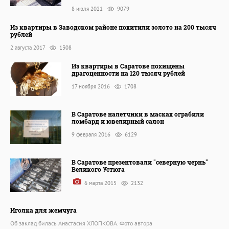
8 июля 2021
9079
Из квартиры в Заводском районе похитили золото на 200 тысяч
рублей
2 августа 2017
1308
Из квартиры в Саратове похищены
драгоценности на 120 тысяч рублей
17 ноября 2016
1708
В Саратове налетчики в масках ограбили
ломбард и ювелирный салон
9 февраля 2016
6129
В Саратове презентовали "северную чернь"
Великого Устюга
6 марта 2015
2132
Иголка для жемчуга
Об заклад билась Анастасия ХЛОПКОВА. Фото автора