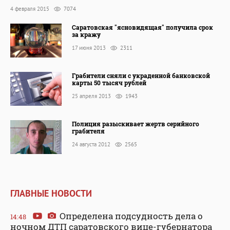
4 февраля 2015
7074
Саратовская "ясновидящая" получила срок
за кражу
17 июня 2013
2311
Грабители сняли с украденной банковской
карты 50 тысяч рублей
25 апреля 2013
1943
Полиция разыскивает жертв серийного
грабителя
24 августа 2012
2565
ГЛАВНЫЕ НОВОСТИ
Определена подсудность дела о
14:48
ночном ДТП саратовского вице-губернатора