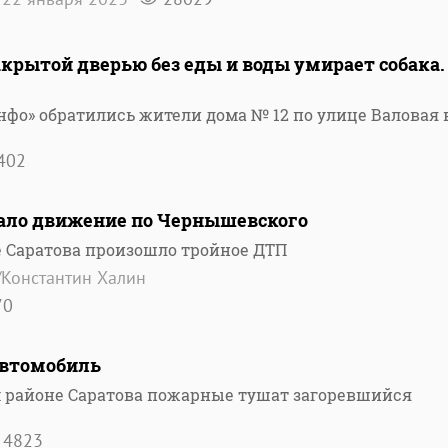
закрытой дверью без еды и воды умирает собака.
нфо» обратились жители дома № 12 по улице Валовая 
402
ало движение по Чернышевского
е Саратова произошло тройное ДТП
/Константин Халин
70
автомобиль
 районе Саратова пожарные тушат загоревшийся
4823