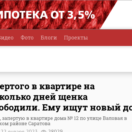
Видео
Фото
Блоги
Проекты
ертого в квартире на
колько дней щенка
ободили. Ему ищут новый д
, запертую в квартире дома № 12 по улице Валовая в
ком районе Саратова
22 января 2023
28029