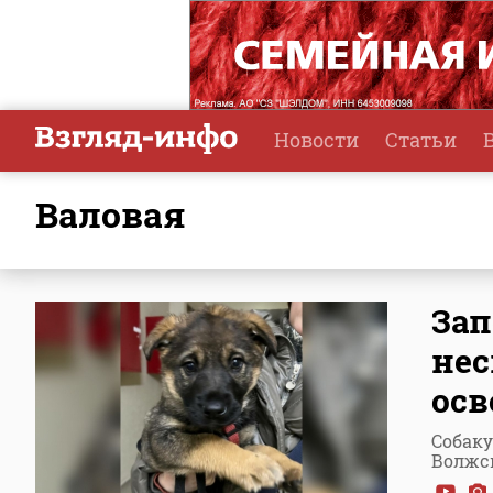
Новости
Статьи
Валовая
Зап
нес
осв
Собаку
Волжс