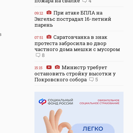
пожара на свалке
4
При атаке БПЛА на
09:12
Энгельс пострадал 16-летний
парень
в
Саратовчанка в знак
07:51
протеста забросила во двор
частного дома мешки с мусором
8
Министр требует
15:15
остановить стройку высотки у
Покровского собора
5