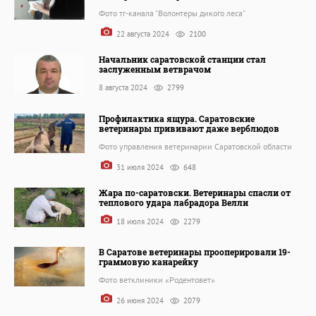
Фото тг-канала "Волонтеры дикого леса"
22 августа 2024
2100
Начальник саратовской станции стал
заслуженным ветврачом
8 августа 2024
2799
Профилактика ящура. Саратовские
ветеринары прививают даже верблюдов
Фото управления ветеринарии Саратовской области
31 июля 2024
648
Жара по-саратовски. Ветеринары спасли от
теплового удара лабрадора Велли
18 июля 2024
2279
В Саратове ветеринары прооперировали 19-
граммовую канарейку
Фото ветклиники «Родентовет»
26 июня 2024
2079