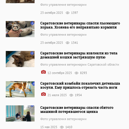
Фото управление ветеринарии
23 октября 2025
1397
Саратовские ветеринары спасли лысеющего
хорька. Хозяева его неправильно кормили
Фото управления ветеринарии
23 октября 2025
1341
Саратовские ветеринары извлекли из тела
домашней кошки застрявшую пулю
Фото управления ветеринарии Саратовской области
12 сентября 2025
8293
Саратовский комбайн покалечил детеныша
косули. Ему пришлось отрезать часть ноги
21 июля 2025
1954
Саратовские ветеринары спасли сбитого
машиной потерявшегося щенка
Фото управления ветеринарии
15 мая 2025
1410