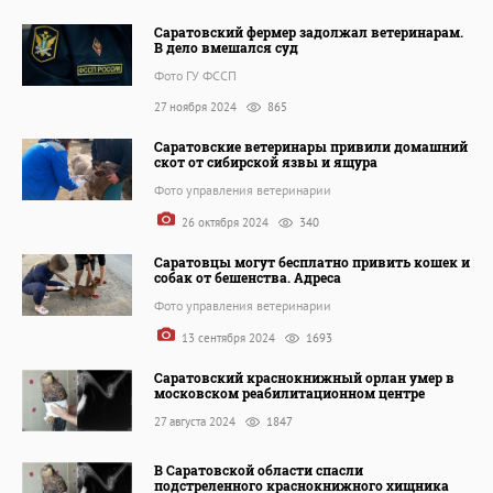
Саратовский фермер задолжал ветеринарам.
В дело вмешался суд
Фото ГУ ФССП
27 ноября 2024
865
Саратовские ветеринары привили домашний
скот от сибирской язвы и ящура
Фото управления ветеринарии
26 октября 2024
340
Саратовцы могут бесплатно привить кошек и
собак от бешенства. Адреса
Фото управления ветеринарии
13 сентября 2024
1693
Саратовский краснокнижный орлан умер в
московском реабилитационном центре
27 августа 2024
1847
В Саратовской области спасли
подстреленного краснокнижного хищника