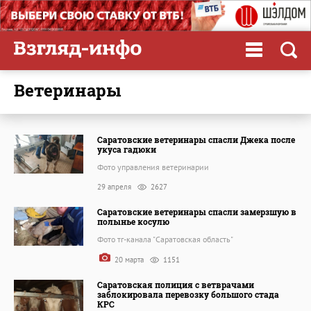
ветеринары
Саратовские ветеринары спасли Джека после
укуса гадюки
Фото управления ветеринарии
29 апреля
2627
Саратовские ветеринары спасли замерзшую в
полынье косулю
Фото тг-канала "Саратовская область"
20 марта
1151
Саратовская полиция с ветврачами
заблокировала перевозку большого стада
КРС