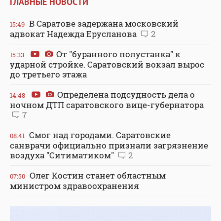
ГЛАВНЫЕ НОВОСТИ
В Саратове задержана московский
15:49
адвокат Надежда Ерусланова
2
От "буранного полустанка" к
15:33
ударной стройке. Саратовский вокзал вырос
до третьего этажа
Определена подсудность дела о
14:48
ночном ДТП саратовского вице-губернатора
7
Смог над городами. Саратовские
08:41
санврачи официально признали загрязнение
воздуха "Ситиматиком"
2
Олег Костин станет областным
07:50
министром здравоохранения