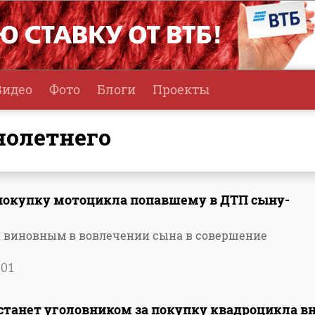
Видео
Фото
Блоги
Проекты
нолетнего
 покупку мотоцикла попавшему в ДТП сыну-
н виновным в вовлечении сына в совершение
901
станет уголовником за покупку квадроцикла в