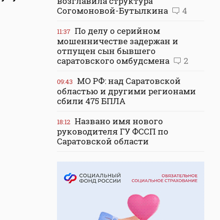
возглавила структура
Согомоновой-Бутылкина
4
По делу о серийном
11:37
мошенничестве задержан и
отпущен сын бывшего
саратовского омбудсмена
2
МО РФ: над Саратовской
09:43
областью и другими регионами
сбили 475 БПЛА
Названо имя нового
18:12
руководителя ГУ ФССП по
Саратовской области