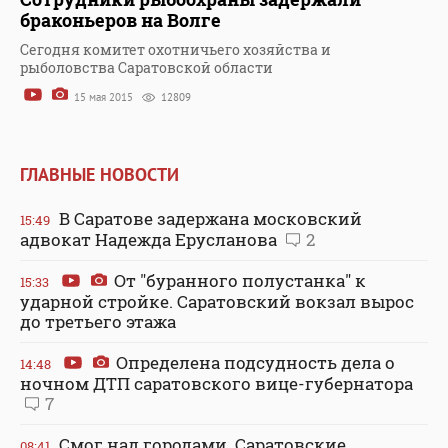
браконьеров на Волге
Сегодня комитет охотничьего хозяйства и
рыболовства Саратовской области
15 мая 2015
12809
ГЛАВНЫЕ НОВОСТИ
В Саратове задержана московский
15:49
адвокат Надежда Ерусланова
2
От "буранного полустанка" к
15:33
ударной стройке. Саратовский вокзал вырос
до третьего этажа
Определена подсудность дела о
14:48
ночном ДТП саратовского вице-губернатора
7
Смог над городами. Саратовские
08:41