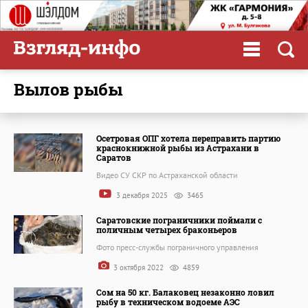
вылов рыбы
Осетровая ОПГ хотела переправить партию
краснокнижной рыбы из Астрахани в
Саратов
Видео СУ СКР по Астраханской области
3 декабря 2025
3465
Саратовские пограничники поймали с
поличным четырех браконьеров
Фото пресс-службы пограничного управления
3 октября 2022
4859
Сом на 50 кг. Балаковец незаконно ловил
рыбу в техническом водоеме АЭС