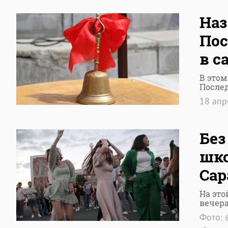
Наз
Пос
в с
В этом
Послед
18 ап
Без
шк
Сар
На это
вечера
Фото: 