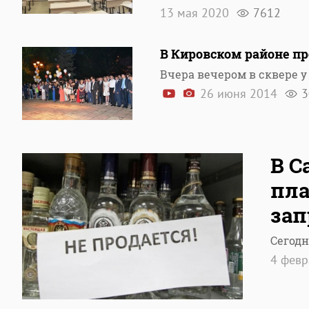
13 мая 2020
7612
В Кировском районе пр
Вчера вечером в сквере у
26 июня 2014
3
В С
пла
зап
Сегодн
4 фев