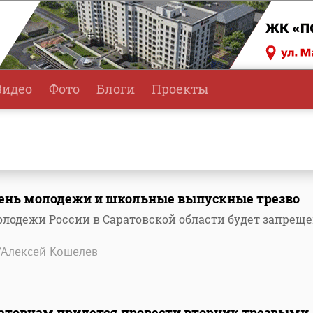
Видео
Фото
Блоги
Проекты
ень молодежи и школьные выпускные трезво
молодежи России в Саратовской области будет запрещ
/Алексей Кошелев
ратовцам придется провести вторник трезвыми