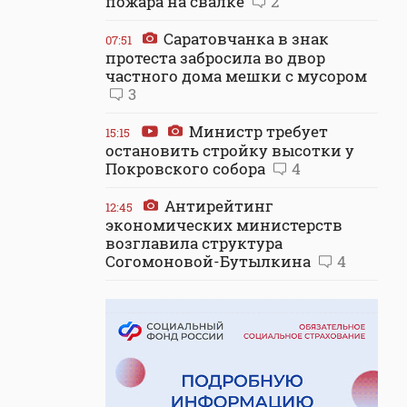
пожара на свалке
2
Саратовчанка в знак
07:51
протеста забросила во двор
частного дома мешки с мусором
3
Министр требует
15:15
остановить стройку высотки у
Покровского собора
4
Антирейтинг
12:45
экономических министерств
возглавила структура
Согомоновой-Бутылкина
4