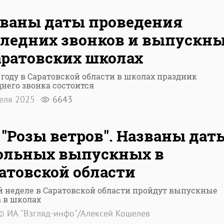
ваны даты проведения
ледних звонков и выпускн
аратовских школах
 году в Саратовской области в школах праздник
него звонка состоится
реля 2025
6643
 "Розы ветров". Названы дат
ольных выпускных в
атовской области
й неделе в Саратовской области пройдут выпускные
 в школах
© ИА "Взгляд-инфо"/Алексей Кошелев