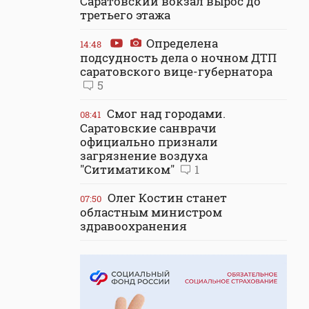
Саратовский вокзал вырос до
третьего этажа
Определена
14:48
подсудность дела о ночном ДТП
саратовского вице-губернатора
5
Смог над городами.
08:41
Саратовские санврачи
официально признали
загрязнение воздуха
"Ситиматиком"
1
Олег Костин станет
07:50
областным министром
здравоохранения