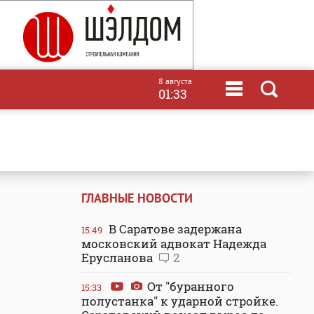
8 августа
01:33
ГЛАВНЫЕ НОВОСТИ
В Саратове задержана
15:49
московский адвокат Надежда
Ерусланова
2
От "буранного
15:33
полустанка" к ударной стройке.