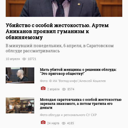
Убийство с особой жестокостью. Артем
Аниканов проявил гуманизм к
обвиняемому
В минувший понедельник, 6 апреля, в Саратовском
облсуде рассматривалась
10 апреля
10721
Мать убитой женщины о решении облсуда:
"Это приговор обществу!"
Фото: © ИА "Взгляд-инфо"/Алексей Кошелев
2 апреля
8574
Молодая саратовчанка с особой жестокостью
зарезала знакомого, а потом тратила его
деньги
Фото облсуда и регионального СУ СКР
24 марта
4185