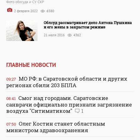
Фото облсуда и СУ СКР
2 февраля 2022
6580
Облсуд рассматривает дело Антона Пушкина
и его жены в закрытом режиме
21 июля 2016
4362
ГЛАВНЫЕ НОВОСТИ
МО РФ: в Саратовской области и других
09:27
регионах сбили 203 БПЛА
Смог над городами. Саратовские
08:41
санврачи официально признали загрязнение
воздуха "Ситиматиком"
1
Олег Костин станет областным
07:50
министром здравоохранения