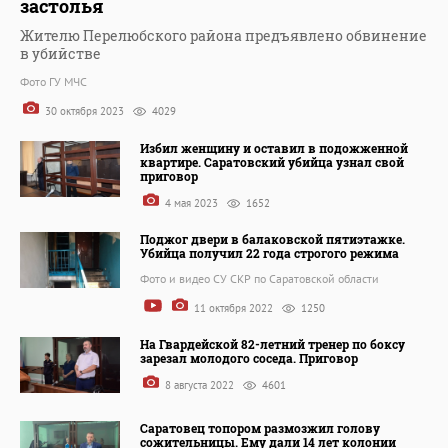
застолья
Жителю Перелюбского района предъявлено обвинение
в убийстве
Фото ГУ МЧС
30 октября 2023
4029
Избил женщину и оставил в подожженной
квартире. Саратовский убийца узнал свой
приговор
4 мая 2023
1652
Поджог двери в балаковской пятиэтажке.
Убийца получил 22 года строгого режима
Фото и видео СУ СКР по Саратовской области
11 октября 2022
1250
На Гвардейской 82-летний тренер по боксу
зарезал молодого соседа. Приговор
8 августа 2022
4601
Саратовец топором размозжил голову
сожительницы. Ему дали 14 лет колонии