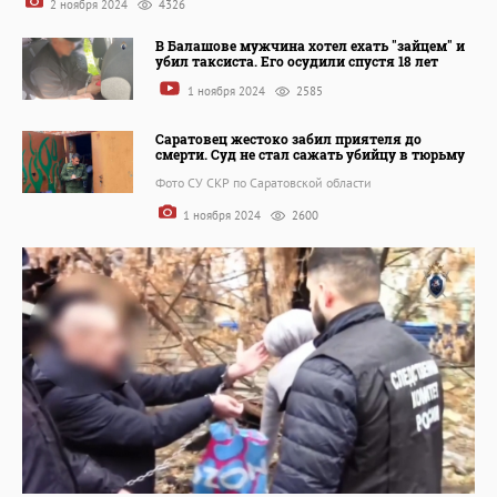
2 ноября 2024
4326
В Балашове мужчина хотел ехать "зайцем" и
убил таксиста. Его осудили спустя 18 лет
1 ноября 2024
2585
Саратовец жестоко забил приятеля до
смерти. Суд не стал сажать убийцу в тюрьму
Фото СУ СКР по Саратовской области
1 ноября 2024
2600