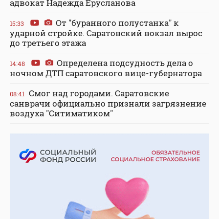
адвокат Надежда Ерусланова
От "буранного полустанка" к
15:33
ударной стройке. Саратовский вокзал вырос
до третьего этажа
Определена подсудность дела о
14:48
ночном ДТП саратовского вице-губернатора
Смог над городами. Саратовские
08:41
санврачи официально признали загрязнение
воздуха "Ситиматиком"