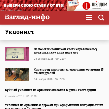
уклонист
За побег из воинской части саратовскому
контрактнику дали пять лет
26 октября 2023
2207
Саратовец заплатит за уклонение от армии 15
тысяч рублей
14 ноября 2018
2997
Буйный уклонист из Армении оказался в руках Росгвардии
21 октября 2017
2130
Уклонист из Армении задержан при оформлении миграционных
документов в Саратове