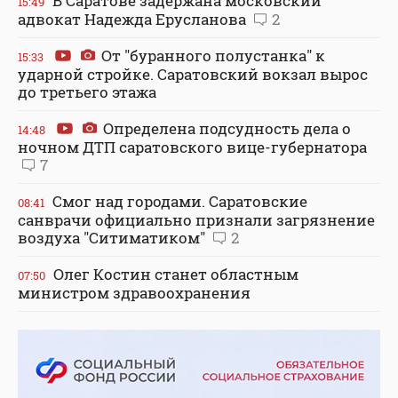
В Саратове задержана московский
15:49
адвокат Надежда Ерусланова
2
От "буранного полустанка" к
15:33
ударной стройке. Саратовский вокзал вырос
до третьего этажа
Определена подсудность дела о
14:48
ночном ДТП саратовского вице-губернатора
7
Смог над городами. Саратовские
08:41
санврачи официально признали загрязнение
воздуха "Ситиматиком"
2
Олег Костин станет областным
07:50
министром здравоохранения