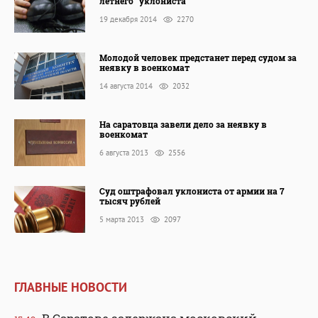
летнего "уклониста"
19 декабря 2014
2270
Молодой человек предстанет перед судом за
неявку в военкомат
14 августа 2014
2032
На саратовца завели дело за неявку в
военкомат
6 августа 2013
2556
Суд оштрафовал уклониста от армии на 7
тысяч рублей
5 марта 2013
2097
ГЛАВНЫЕ НОВОСТИ