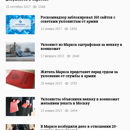
20 сентября 2017
1566
Роскомнадзор заблокировал 160 сайтов с
советами уклонистам от армии
13 января 2017
1856
Уклонист из Маркса оштрафован за неявку в
военкомат
17 февраля 2015
2840
Житель Маркса предстанет перед судом за
уклонение от службы в армии
28 января 2015
2335
Уклонисты объяснили неявку в военкомат
желанием уехать в Москву
15 января 2015
2454
В Марксе возбудили дело в отношении 20-