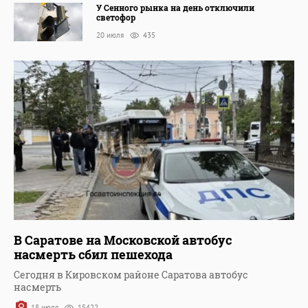
У Сенного рынка на день отключили
светофор
20 июля
435
В Саратове на Московской автобус
насмерть сбил пешехода
Сегодня в Кировском районе Саратова автобус
насмерть
18 июля
15422