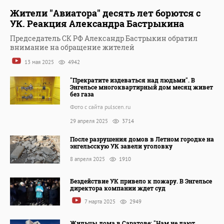
Жители "Авиатора" десять лет борются с
УК. Реакция Александра Бастрыкина
Председатель СК РФ Александр Бастрыкин обратил
внимание на обращение жителей
13 мая 2025
4942
"Прекратите издеваться над людьми". В
Энгельсе многоквартирный дом месяц живет
без газа
Фото с сайта pulscen.ru
29 апреля 2025
3714
После разрушения домов в Летном городке на
энгельсскую УК завели уголовку
8 апреля 2025
1910
Бездействие УК привело к пожару. В Энгельсе
директора компании ждет суд
7 марта 2025
2949
Жильцы дома в Саратове: "Нам не дают