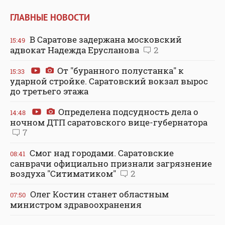
ГЛАВНЫЕ НОВОСТИ
В Саратове задержана московский
15:49
адвокат Надежда Ерусланова
2
От "буранного полустанка" к
15:33
ударной стройке. Саратовский вокзал вырос
до третьего этажа
Определена подсудность дела о
14:48
ночном ДТП саратовского вице-губернатора
7
Смог над городами. Саратовские
08:41
санврачи официально признали загрязнение
воздуха "Ситиматиком"
2
Олег Костин станет областным
07:50
министром здравоохранения