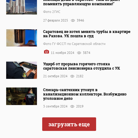
поменять управляющую компанию!"
Фото 2ГИС
27 февраля 2025
3946
Саратовец не хотел менять трубы в квартире
на Рахова. УК пошла в суд
Фото ГУ ФССП по Саратовской области
11 ноября 2024
3874
Ущерб от прорыва горячего стояка
саратовская пенсионерка отсудила с УК
21 октября 2024
2182
Слесарь-сантехник утонул в
канализационном коллекторе. Возбуждено
уголовное дело
3 сентября 2024
2019
загрузить еще