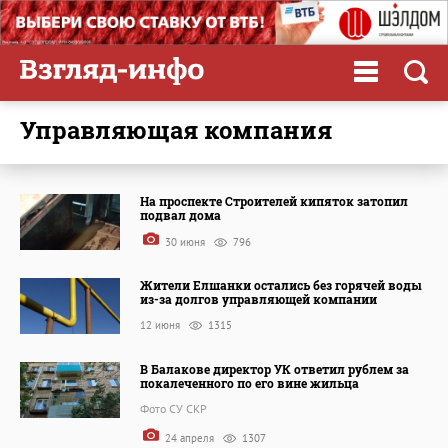
управляющая компания
На проспекте Строителей кипяток затопил
подвал дома
30 июня
796
Жители Елшанки остались без горячей воды
из-за долгов управляющей компании
12 июня
1315
В Балакове директор УК ответил рублем за
покалеченного по его вине жильца
Фото СУ СКР
24 апреля
1307