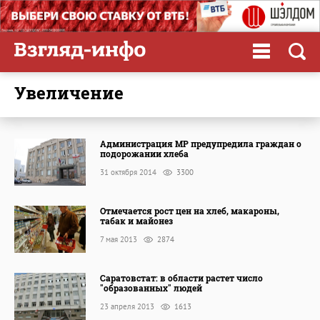
увеличение
Администрация МР предупредила граждан о
подорожании хлеба
31 октября 2014
3300
Отмечается рост цен на хлеб, макароны,
табак и майонез
7 мая 2013
2874
Саратовстат: в области растет число
"образованных" людей
23 апреля 2013
1613