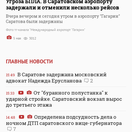
Угроза БПЛА. В Саратовском аэропорту
задержали и отменили несколько рейсов
Вчера вечером и сегодня утром в аэропорту "Гагарин"
Саратова были задержаны
Фото тг-канала "Международный аэропорт "Гагарин"
5 мая
3012
ГЛАВНЫЕ НОВОСТИ
В Саратове задержана московский
15:49
адвокат Надежда Ерусланова
2
От "буранного полустанка" к
15:33
ударной стройке. Саратовский вокзал вырос
до третьего этажа
Определена подсудность дела о
14:48
ночном ДТП саратовского вице-губернатора
7