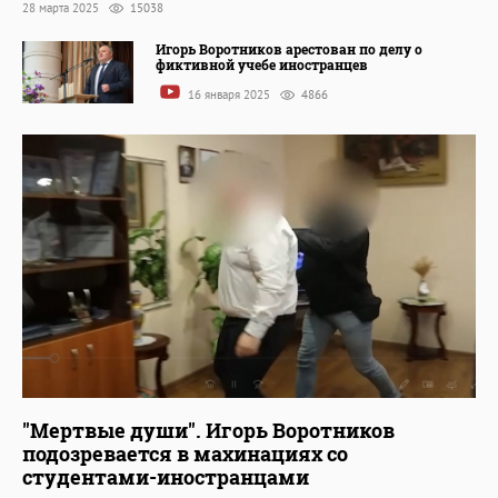
28 марта 2025
15038
Игорь Воротников арестован по делу о
фиктивной учебе иностранцев
16 января 2025
4866
"Мертвые души". Игорь Воротников
подозревается в махинациях со
студентами-иностранцами