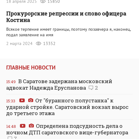
18 апреля 2025
15850
Прокурорские репрессии и слово офицера
Костина
Всякое терпение имеет границы, поэтому позавчера я, наконец,
подал заявление на имя
2 марта 2024
13352
ГЛАВНЫЕ НОВОСТИ
В Саратове задержана московский
15:49
адвокат Надежда Ерусланова
2
От "буранного полустанка" к
15:33
ударной стройке. Саратовский вокзал вырос
до третьего этажа
Определена подсудность дела о
14:48
ночном ДТП саратовского вице-губернатора
7