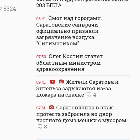
203 БПЛА
8324
Смог над городами.
08:41
Саратовские санврачи
официально признали
загрязнение воздуха
"Ситиматиком"
Олег Костин станет
07:50
областным министром
здравоохранения
Жители Саратова и
09:41
Энгельса задыхаются из-за
пожара на свалке
4
Саратовчанка в знак
07:51
протеста забросила во двор
частного дома мешки с мусором
8