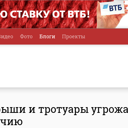
Видео
Фото
Блоги
Проекты
рыши и тротуары угрож
учию