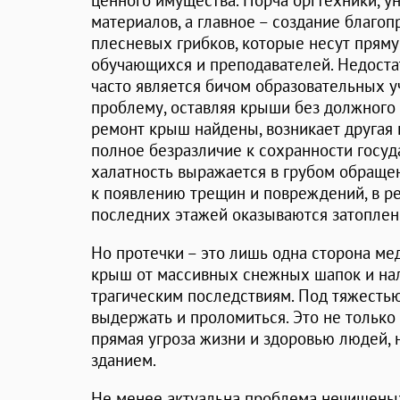
ценного имущества. Порча оргтехники, 
материалов, а главное – создание благо
плесневых грибков, которые несут пряму
обучающихся и преподавателей. Недоста
часто является бичом образовательных у
проблему, оставляя крыши без должного 
ремонт крыш найдены, возникает другая
полное безразличие к сохранности госуд
халатность выражается в грубом обращен
к появлению трещин и повреждений, в р
последних этажей оказываются затопле
Но протечки – это лишь одна сторона ме
крыш от массивных снежных шапок и нал
трагическим последствиям. Под тяжестью
выдержать и проломиться. Это не только
прямая угроза жизни и здоровью людей, н
зданием.
Не менее актуальна проблема нечищеных 