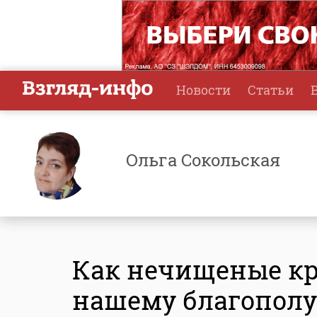
Новости
Статьи
Ольга Сокольская
Как нечищеные к
нашему благопол