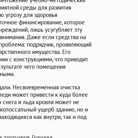
уничтожение учебно-методических
приятной среды для развития
ю угрозу для здоровья
точное финансирование, которое
чреждений, лишь усугубляет эту
внимания. Даже если средства на
 проблема: подрядчик, проявляющий
арственного имущества. Его
ии с конструкциями, что приводит
езультате чего помещения
нными.
дали. Несвоевременная очистка
еди может привести к куда более
 снега и льда кровля может не
 колоссальный ущерб зданию, но и
аходящихся как внутри, так и под
тротуаров. Гололед,