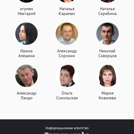
игумен
Наталья
Наталья
Нектарий
Караман
Скрябина
Ирина
Александр
Николай
Алешина
Сорокин
Скворцов
Александр
Ольга
Мария
Ландо
Сокольская
Ковалева
Информационное агентство