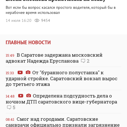
Вот если бы вопрос касался простого водителя, который бы в
нерабочее время использовал
14 июля 16:20
9454
ГЛАВНЫЕ НОВОСТИ
В Саратове задержана московский
15:49
адвокат Надежда Ерусланова
2
От "буранного полустанка" к
15:33
ударной стройке. Саратовский вокзал вырос
до третьего этажа
Определена подсудность дела о
14:48
ночном ДТП саратовского вице-губернатора
5
Смог над городами. Саратовские
08:41
санврачи официально признали загрязнение