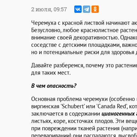
2 июля,
09:57
Черемуха с красной листвой начинают ак
Безусловно, любое краснолистное растен
внимание своей декоративностью. Однако,
соседстве с детскими площадками, важно
но и потенциальные риски для здоровья 
Давайте разберемся, почему это растен
для таких мест.
В чем опасность?
Основная проблема черемухи (особенно в
виргинская 'Schubert' или 'Canada Red', 
заключается в содержании
цианогенных 
листьях, коре, косточках плодов. Эти ве
при повреждении тканей растения (напр
переваривании) они распадаются, высво