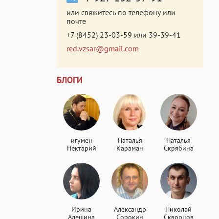
или свяжитесь по телефону или
почте
+7 (8452) 23-03-59
или
39-39-41
red.vzsar@gmail.com
БЛОГИ
игумен
Наталья
Наталья
Нектарий
Караман
Скрябина
Ирина
Александр
Николай
Алешина
Сорокин
Скворцов