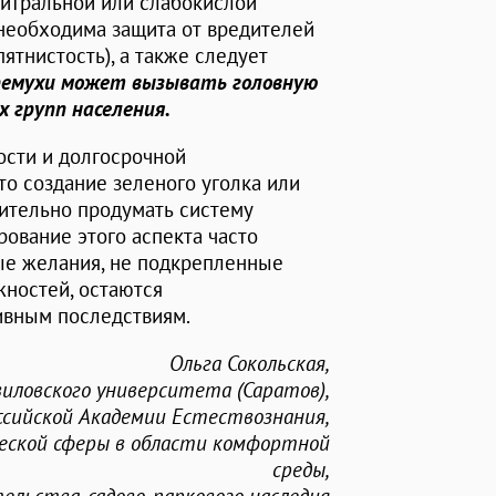
ейтральной или слабокислой
м необходима защита от вредителей
ятнистость), а также следует
ремухи может вызывать головную
х групп населения.
ости и долгосрочной
то создание зеленого уголка или
рительно продумать систему
рование этого аспекта часто
ные желания, не подкрепленные
жностей, остаются
ивным последствиям.
Ольга Сокольская,
авиловского университета (Саратов),
ссийской Академии Естествознания,
еской сферы в области комфортной
среды,