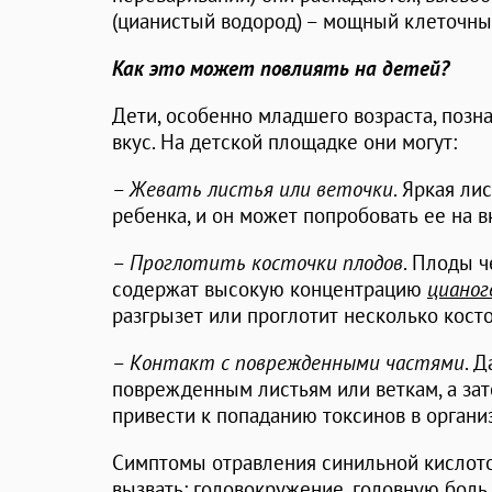
(цианистый водород) – мощный клеточны
Как это может повлиять на детей?
Дети, особенно младшего возраста, позн
вкус. На детской площадке они могут:
–
Жевать листья или веточки
. Яркая ли
ребенка, и он может попробовать ее на в
–
Проглотить косточки плодов
. Плоды ч
содержат высокую концентрацию
цианог
разгрызет или проглотит несколько косто
–
Контакт с поврежденными частями
. 
поврежденным листьям или веткам, а за
привести к попаданию токсинов в органи
Симптомы отравления синильной кислот
вызвать: головокружение, головную боль,