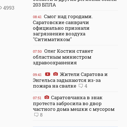
203 БПЛА
4993
Смог над городами.
08:41
Саратовские санврачи
официально признали
загрязнение воздуха
"Ситиматиком"
Олег Костин станет
07:50
областным министром
здравоохранения
Жители Саратова и
09:41
Энгельса задыхаются из-за
пожара на свалке
4
Саратовчанка в знак
07:51
протеста забросила во двор
частного дома мешки с мусором
8