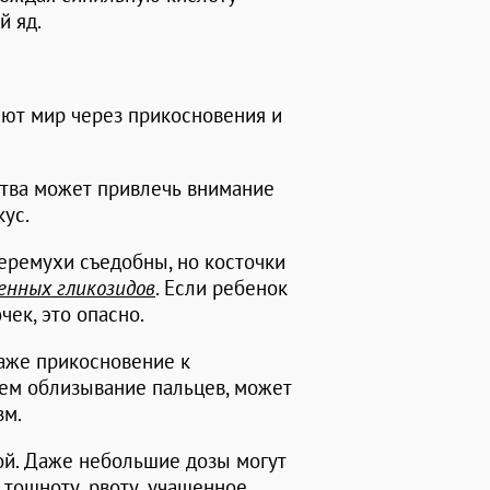
й яд.
ают мир через прикосновения и
ства может привлечь внимание
кус.
еремухи съедобны, но косточки
енных гликозидов
. Если ребенок
чек, это опасно.
Даже прикосновение к
тем облизывание пальцев, может
зм.
ой. Даже небольшие дозы могут
 тошноту, рвоту, учащенное