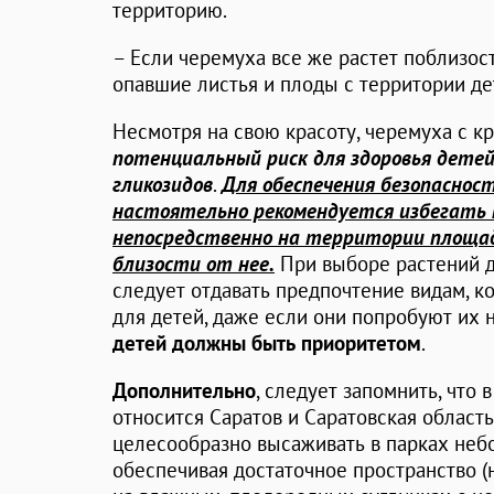
территорию.
– Если черемуха все же растет поблизос
опавшие листья и плоды с территории де
Несмотря на свою красоту, черемуха с к
потенциальный риск для здоровья детей
гликозидов
.
Для обеспечения безопаснос
настоятельно рекомендуется избегать 
непосредственно на территории площад
близости от нее.
При выборе растений д
следует отдавать предпочтение видам, к
для детей, даже если они попробуют их н
детей должны быть приоритетом
.
Дополнительно
, следует запомнить, что
относится Саратов и Саратовская област
целесообразно высаживать в парках небо
обеспечивая достаточное пространство (н