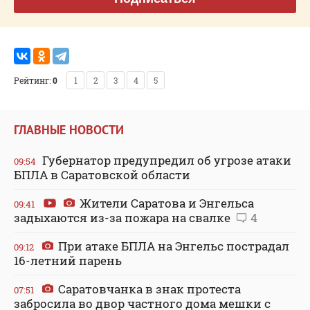
Рейтинг:
0
1
2
3
4
5
ГЛАВНЫЕ НОВОСТИ
Губернатор предупредил об угрозе атаки
09:54
БПЛА в Саратовской области
Жители Саратова и Энгельса
09:41
задыхаются из-за пожара на свалке
4
При атаке БПЛА на Энгельс пострадал
09:12
16-летний парень
Саратовчанка в знак протеста
07:51
забросила во двор частного дома мешки с