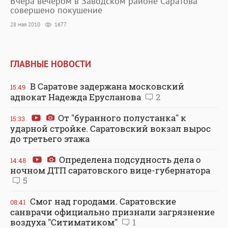
Вчера вечером в Заводском районе Саратова
совершено покушение
28 мая 2010
1677
ГЛАВНЫЕ НОВОСТИ
В Саратове задержана московский
15:49
адвокат Надежда Ерусланова
2
От "буранного полустанка" к
15:33
ударной стройке. Саратовский вокзал вырос
до третьего этажа
Определена подсудность дела о
14:48
ночном ДТП саратовского вице-губернатора
5
Смог над городами. Саратовские
08:41
санврачи официально признали загрязнение
воздуха "Ситиматиком"
1