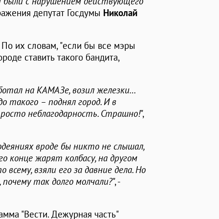
ни были с нарушением действующего
ображения депутат Госдумы
Николай
По их словам, "если бы все мэры
роде ставить такого бандита,
аботал на КАМАЗе, возил железки…
о такого – поднял город. И в
росто неблагодарность. Страшно!
",
одеяниях вроде бы никто не слышал,
его конце жарят колбасу, на другом
 всему, взяли его за давние дела. Но
, почему так долго молчали?
", -
мма "Вести. Дежурная часть"