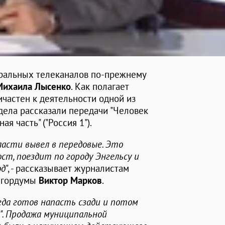
ральных телеканалов по-прежнему
Михаила Лысенко
. Как полагает
ичастен к деятельности одной из
 дела рассказали передачи "Человек
ая часть" ("Россия 1").
бласти вывел в передовые. Это
ст, поездит по городу Энгельсу и
од
", - рассказывает журналистам
й гордумы
Виктор Марков
.
егда готов напасть сзади и потом
м". Продажа муниципальной