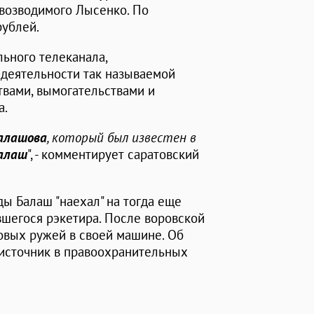
 возводимого Лысенко. По
рублей.
ьного телеканала,
деятельности так называемой
ствами, вымогательствами и
а.
алашова
, который был известен в
алаш
", - комментирует саратовский
ды Балаш "наехал" на тогда еще
вшегося рэкетира. После воровской
овых ружей в своей машине. Об
 источник в правоохранительных