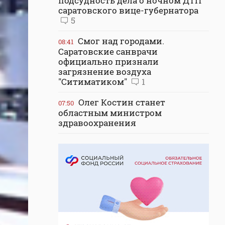
подсудность дела о ночном ДТП
саратовского вице-губернатора
5
Смог над городами.
08:41
Саратовские санврачи
официально признали
загрязнение воздуха
"Ситиматиком"
1
Олег Костин станет
07:50
областным министром
здравоохранения