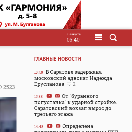
8 августа
05:40
ГЛАВНЫЕ НОВОСТИ
В Саратове задержана
15:49
московский адвокат Надежда
Ерусланова
2
2523
От "буранного
15:33
полустанка" к ударной стройке.
Саратовский вокзал вырос до
третьего этажа
Определена
14:48