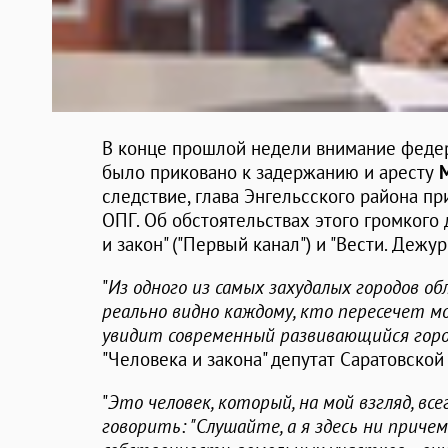
В конце прошлой недели внимание феде
было приковано к задержанию и аресту
следствие, глава Энгельсского района пр
ОПГ. Об обстоятельствах этого громкого
и закон" ("Первый канал") и "Вести. Дежурн
"
Из одного из самых захудалых городов о
реально видно каждому, кто пересечет мо
увидит современный развивающийся гор
"Человека и закона" депутат Саратовско
"
Это человек, который, на мой взгляд, вс
говорить: "Слушайте, а я здесь ни приче