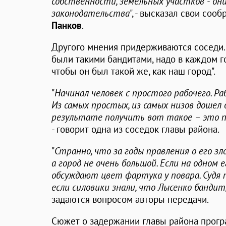
собственности, земельных участков - о
законодательства
", - высказал свои со
Панков
.
Другого мнения придерживаются соседи. 
были такими бандитами, надо в каждом го
чтобы он был такой же, как наш город".
"
Начинал человек с простого рабочего. Р
Из самых простых, из самых низов дошел д
результате получить вот такое – это п
- говорит одна из соседок главы района.
"
Странно, что за годы правления о его зл
а город не очень большой. Если на одном 
обсуждают цвет фартука у повара. Судя по
если силовики знали, что Лысенко бандит
задаются вопросом авторы передачи.
Сюжет о задержании главы района програ