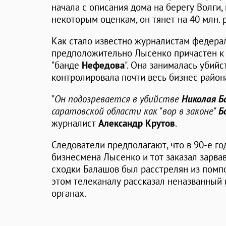
начала с описания дома на берегу Волги,
некоторым оценкам, он тянет на 40 млн. 
Как стало известно журналистам федерал
предположительно Лысенко причастен к 
"банде
Нефедова
". Она занималась убий
контролировала почти весь бизнес район
"
Он подозревается в убийстве
Николая Б
саратовской области как "вор в законе"
Б
журналист
Александр Крутов
.
Следователи предполагают, что в 90-е го
бизнесмена Лысенко и тот заказал зарва
сходки Балашов был расстрелян из помп
этом телеканалу рассказал неназванный
органах.