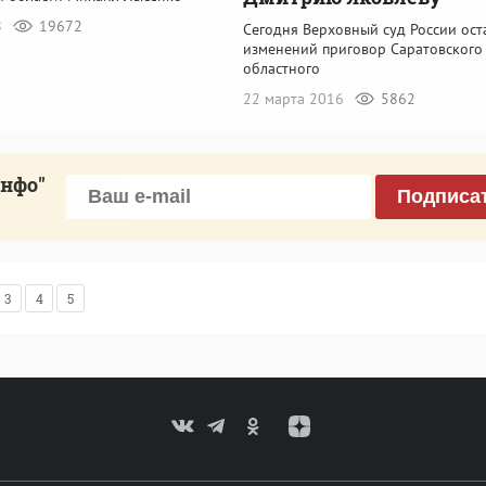
8
19672
Сегодня Верховный суд России ост
изменений приговор Саратовского
областного
22 марта 2016
5862
инфо"
Подписа
3
4
5