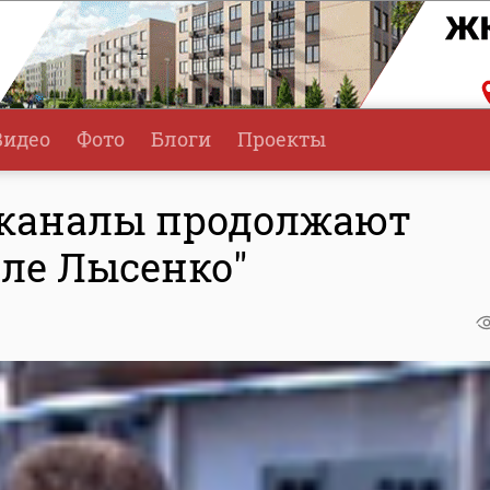
Видео
Фото
Блоги
Проекты
еканалы продолжают
еле Лысенко"