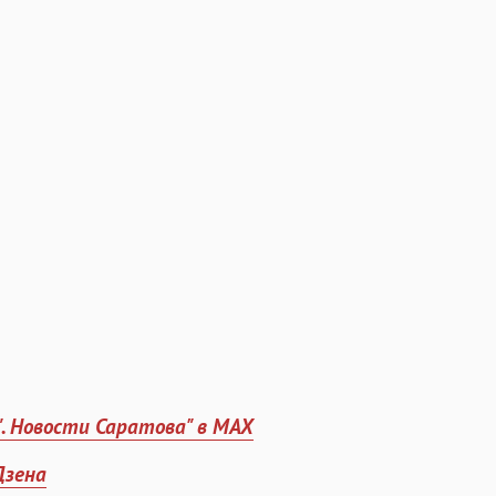
". Новости Саратова" в MAX
Дзена