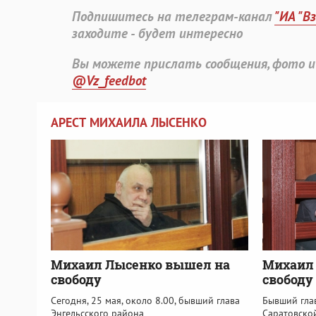
Подпишитесь на телеграм-канал
"ИА "В
заходите - будет интересно
Вы можете прислать сообщения, фото и
@Vz_feedbot
АРЕСТ МИХАИЛА ЛЫСЕНКО
Михаил Лысенко вышел на
Михаил 
свободу
свободу
Сегодня, 25 мая, около 8.00, бывший глава
Бывший гла
Энгельсского района
Саратовско