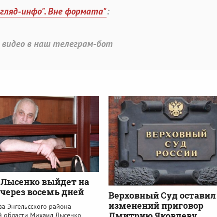
згляд-инфо". Вне формата"
:
 видео в наш телеграм-бот
Лысенко выйдет на
 через восемь дней
Верховный Суд оставил
изменений приговор
ва Энгельсского района
Дмитрию Яковлеву
й области Михаил Лысенко