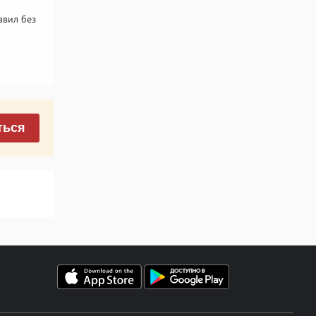
авил без
ться