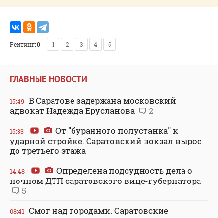
Рейтинг:
0
1
2
3
4
5
ГЛАВНЫЕ НОВОСТИ
В Саратове задержана московский
15:49
адвокат Надежда Ерусланова
2
От "буранного полустанка" к
15:33
ударной стройке. Саратовский вокзал вырос
до третьего этажа
Определена подсудность дела о
14:48
ночном ДТП саратовского вице-губернатора
5
Смог над городами. Саратовские
08:41