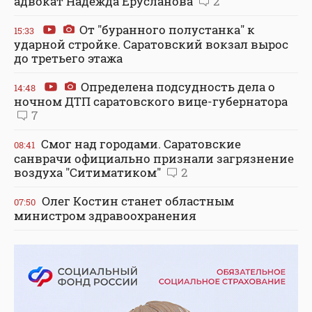
адвокат Надежда Ерусланова
2
От "буранного полустанка" к
15:33
ударной стройке. Саратовский вокзал вырос
до третьего этажа
Определена подсудность дела о
14:48
ночном ДТП саратовского вице-губернатора
7
Смог над городами. Саратовские
08:41
санврачи официально признали загрязнение
воздуха "Ситиматиком"
2
Олег Костин станет областным
07:50
министром здравоохранения