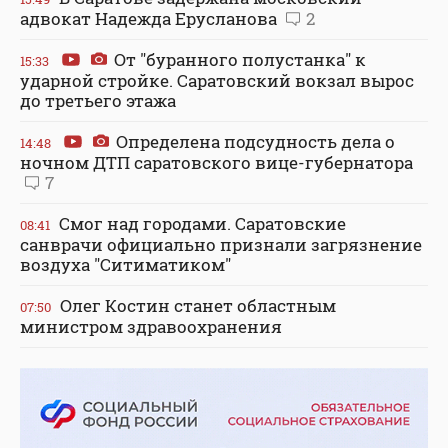
адвокат Надежда Ерусланова
2
От "буранного полустанка" к
15:33
ударной стройке. Саратовский вокзал вырос
до третьего этажа
Определена подсудность дела о
14:48
ночном ДТП саратовского вице-губернатора
7
Смог над городами. Саратовские
08:41
санврачи официально признали загрязнение
воздуха "Ситиматиком"
Олег Костин станет областным
07:50
министром здравоохранения