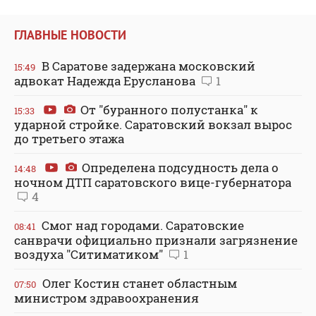
ГЛАВНЫЕ НОВОСТИ
В Саратове задержана московский
15:49
адвокат Надежда Ерусланова
1
От "буранного полустанка" к
15:33
ударной стройке. Саратовский вокзал вырос
до третьего этажа
Определена подсудность дела о
14:48
ночном ДТП саратовского вице-губернатора
4
Смог над городами. Саратовские
08:41
санврачи официально признали загрязнение
воздуха "Ситиматиком"
1
Олег Костин станет областным
07:50
министром здравоохранения