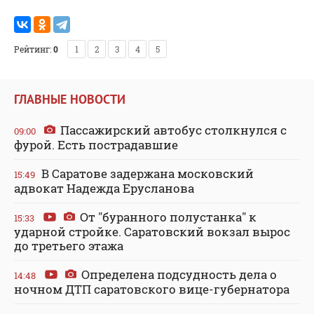
Рейтинг:
0
1
2
3
4
5
ГЛАВНЫЕ НОВОСТИ
Пассажирский автобус столкнулся с
09:00
фурой. Есть пострадавшие
В Саратове задержана московский
15:49
адвокат Надежда Ерусланова
От "буранного полустанка" к
15:33
ударной стройке. Саратовский вокзал вырос
до третьего этажа
Определена подсудность дела о
14:48
ночном ДТП саратовского вице-губернатора