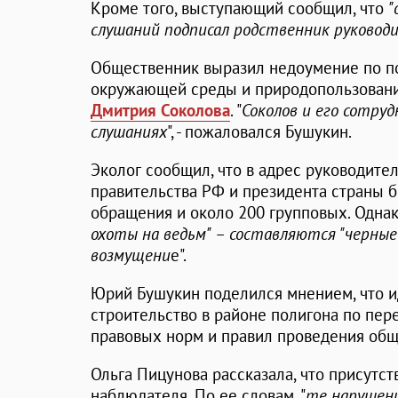
Кроме того, выступающий сообщил, что
"
слушаний подписал родственник руководи
Общественник выразил недоумение по п
окружающей среды и природопользования
Дмитрия Соколова
. "
Соколов и его сотру
слушаниях
", - пожаловался Бушукин.
Эколог сообщил, что в адрес руководите
правительства РФ и президента страны 
обращения и около 200 групповых. Однак
охоты на ведьм" – составляются "черные
возмущени
е".
Юрий Бушукин поделился мнением, что 
строительство в районе полигона по пе
правовых норм и правил проведения об
Ольга Пицунова рассказала, что присутст
наблюдателя. По ее словам, "
те нарушени