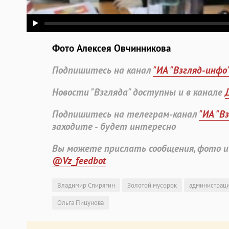
Фото Алексея Овчинникова
Подпишитесь на канал
"ИА "Взгляд-инфо
Новости "Взгляда" доступны и в канале
Подпишитесь на телеграм-канал
"ИА "В
заходите - будет интересно
Вы можете прислать сообщения, фото и
@Vz_feedbot
Владимир Спирягин
Золотой мусорок
администраци
Ольга Пицунова