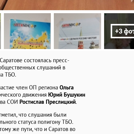
+3 фо
 Саратове состоялась пресс-
общественных слушаний в
а ТБО.
частие член ОП региона
Ольга
гического движения
Юрий Бушукин
тва СОИ
Ростислав Преслицкий
.
метил, что слушания были
ьного статуса полигону ТБО.
тому же пути, что и Саратов во