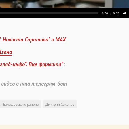
". Новости Саратова" в MAX
Дзена
згляд-инфо". Вне формата"
:
 видео в наш телеграм-бот
я Балашовского района
Дмитрий Соколов