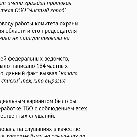
от имени граждан протокол
теля ООО "Чистый город".
оводу работы комитета охраны
 области и его председателя
дники не присутствовали на
лей федеральных ведомств,
было написано 184 частных
о, данный факт вызвал "
начало
 списки" тех, кто выразил
идеальным вариантом было бы
реработке ТБО с соблюдением всех
щественных слушаний.
вовала на слушаниях в качестве
я, которые были на слушаниях по