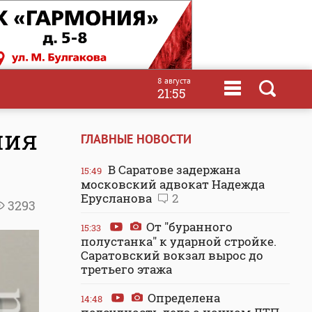
8 августа
21:55
ния
ГЛАВНЫЕ НОВОСТИ
В Саратове задержана
15:49
московский адвокат Надежда
Ерусланова
2
3293
От "буранного
15:33
полустанка" к ударной стройке.
Саратовский вокзал вырос до
третьего этажа
Определена
14:48