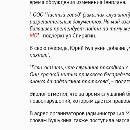
время обсуждения изменения Генплана.
"
ООО "Чистый город" (заказчик слушаний
разрешительных документов. На мой взгл
Балашова претендует пойти по тому же 
МО
", - подчеркнул Спирягин.
В свою очередь, Юрий Бушукин добавил, ч
пахнет
".
"
Если сказать, что слушания проходили с
Они красной нитью правового беспредел
анонса до подписания протокола
", – пола
Эколог отметил, что за время слушаний 
правонарушений, которым дается правова
В адрес организаторов (администрация МР
словам Бушукина, также поступила масс