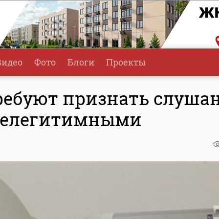
Видео
Фото
Блоги
Проекты
ребуют признать слуша
 нелегитимными