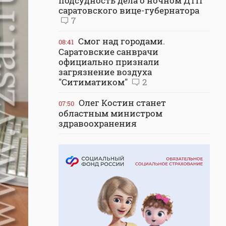
подсудность дела о ночном ДТП
саратовского вице-губернатора
7
Смог над городами.
08:41
Саратовские санврачи
официально признали
загрязнение воздуха
"Ситиматиком"
2
Олег Костин станет
07:50
областным министром
здравоохранения