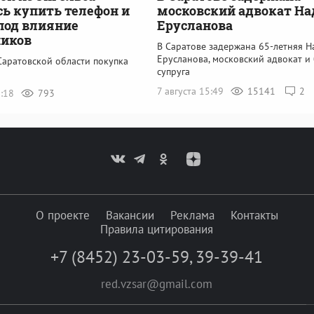
ь купить телефон и
московский адвокат Н
под влияние
Ерусланова
иков
В Саратове задержана 65-летняя 
Ерусланова, московский адвокат и
Саратовской области покупка
супруга
7 августа 15:49
15141
2
9:18
793
О проекте
Вакансии
Реклама
Контакты
Правила цитирования
+7 (8452) 23-03-59
,
39-39-41
red.vzsar@gmail.com