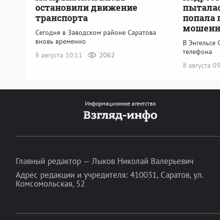
остановили движение
пыталас
транспорта
попала 
мошенн
Сегодня в Заводском районе Саратова
вновь временно
В Энгельсе 
телефона
8 августа 10:11
2062
8 августа 0
Информационное агентство
Главный редактор — Лыков Николай Валерьевич
Адрес редакции и учредителя: 410031, Саратов, ул.
Комсомольская, 52