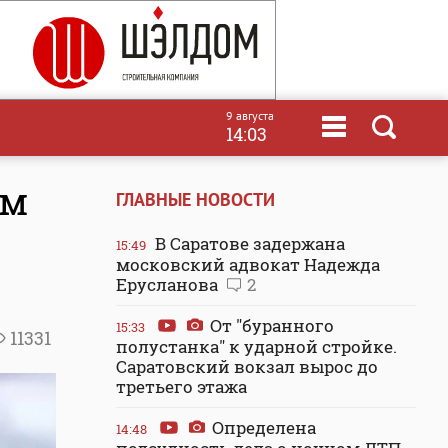
9 августа
14:03
ом
ГЛАВНЫЕ НОВОСТИ
В Саратове задержана
15:49
московский адвокат Надежда
Ерусланова
2
От "буранного
15:33
11331
полустанка" к ударной стройке.
Саратовский вокзал вырос до
третьего этажа
Определена
14:48