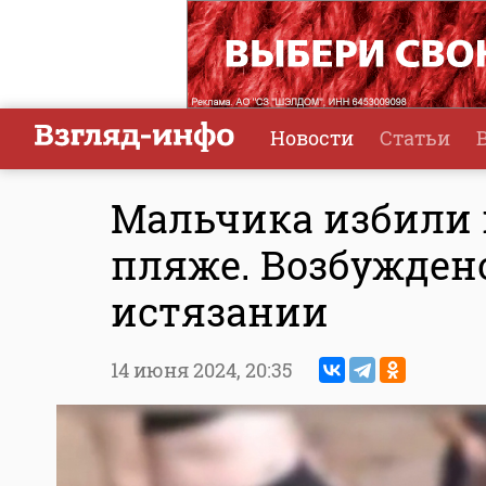
Новости
Статьи
Мальчика избили 
пляже. Возбужден
истязании
14 июня 2024,
20:35