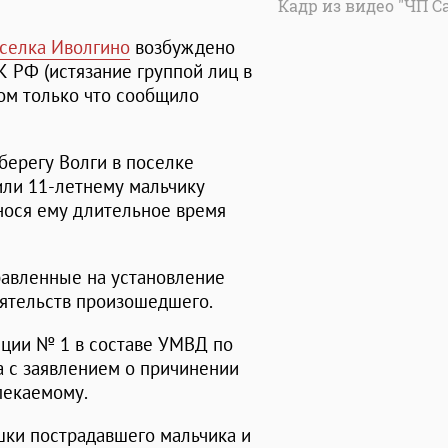
Кадр из видео "ЧП С
селка Иволгино
возбуждено
7 УК РФ (истязание группой лиц в
ом только что сообщило
берегу Волги в поселке
ли 11-летнему мальчику
нося ему длительное время
равленные на установление
ятельств произошедшего.
иции № 1 в составе УМВД по
а с заявлением о причинении
пекаемому.
ки пострадавшего мальчика и