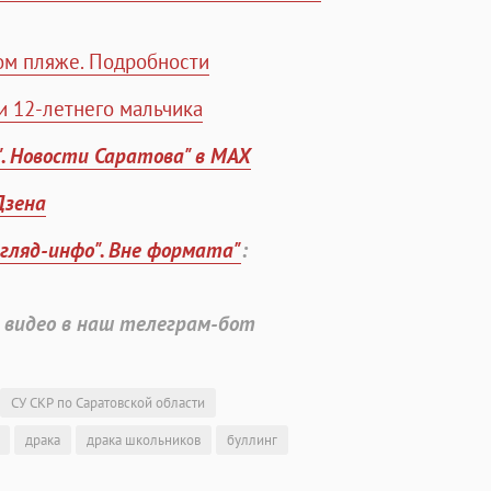
ом пляже. Подробности
и 12-летнего мальчика
". Новости Саратова" в MAX
Дзена
згляд-инфо". Вне формата"
:
 видео в наш телеграм-бот
СУ СКР по Саратовской области
драка
драка школьников
буллинг