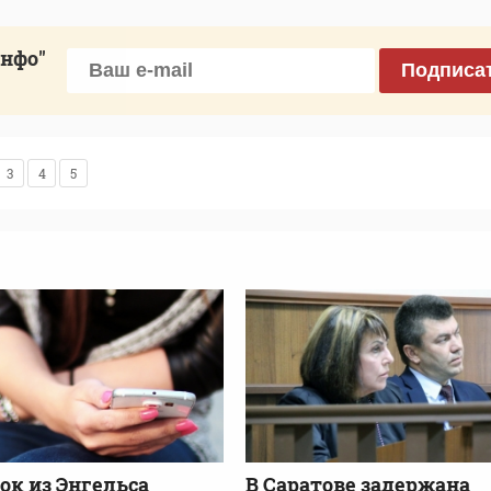
инфо"
Подписа
3
4
5
ок из Энгельса
В Саратове задержана