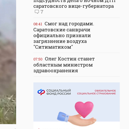
подсудность дела о ночном ДТП
саратовского вице-губернатора
7
Смог над городами.
08:41
Саратовские санврачи
официально признали
загрязнение воздуха
"Ситиматиком"
Олег Костин станет
07:50
областным министром
здравоохранения