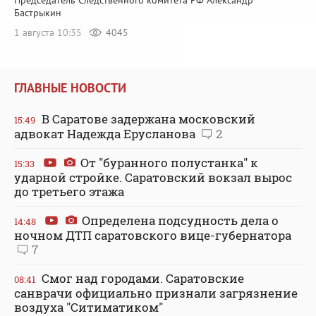
Председатель Следственного комитета РФ Александр
Бастрыкин
1 августа 10:35
4045
ГЛАВНЫЕ НОВОСТИ
В Саратове задержана московский
15:49
адвокат Надежда Ерусланова
2
От "буранного полустанка" к
15:33
ударной стройке. Саратовский вокзал вырос
до третьего этажа
Определена подсудность дела о
14:48
ночном ДТП саратовского вице-губернатора
7
Смог над городами. Саратовские
08:41
санврачи официально признали загрязнение
воздуха "Ситиматиком"