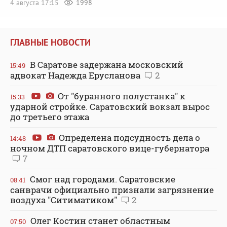
4 августа 17:15
1998
ГЛАВНЫЕ НОВОСТИ
В Саратове задержана московский
15:49
адвокат Надежда Ерусланова
2
От "буранного полустанка" к
15:33
ударной стройке. Саратовский вокзал вырос
до третьего этажа
Определена подсудность дела о
14:48
ночном ДТП саратовского вице-губернатора
7
Смог над городами. Саратовские
08:41
санврачи официально признали загрязнение
воздуха "Ситиматиком"
2
Олег Костин станет областным
07:50