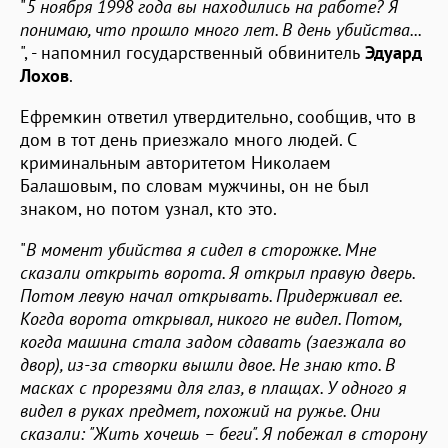
"
5 ноября 1998 года вы находились на работе? Я
понимаю, что прошло много лет. В день убийства...
", - напомнил государственный обвинитель
Эдуард
Лохов
.
Ефремкин ответил утвердительно, сообщив, что в
дом в тот день приезжало много людей. С
криминальным авторитетом Николаем
Балашовым, по словам мужчины, он не был
знаком, но потом узнал, кто это.
"
В момент убийства я сидел в сторожке. Мне
сказали открыть ворота. Я открыл правую дверь.
Потом левую начал открывать. Придерживал ее.
Когда ворота открывал, никого не видел. Потом,
когда машина стала задом сдавать (заезжала во
двор), из-за створки вышли двое. Не знаю кто. В
масках с прорезями для глаз, в плащах. У одного я
видел в руках предмет, похожий на ружье. Они
сказали:
"Жить хочешь – беги". Я побежал в сторону