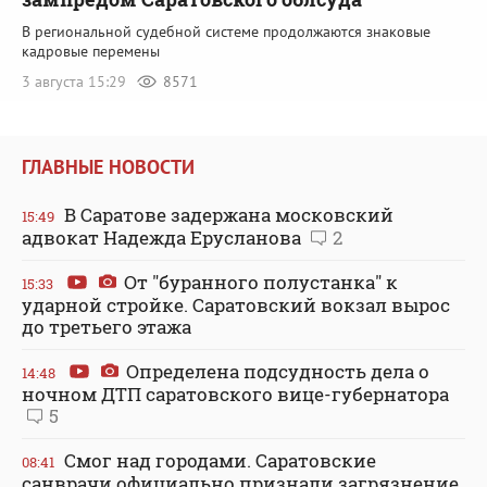
В региональной судебной системе продолжаются знаковые
кадровые перемены
3 августа 15:29
8571
ГЛАВНЫЕ НОВОСТИ
В Саратове задержана московский
15:49
адвокат Надежда Ерусланова
2
От "буранного полустанка" к
15:33
ударной стройке. Саратовский вокзал вырос
до третьего этажа
Определена подсудность дела о
14:48
ночном ДТП саратовского вице-губернатора
5
Смог над городами. Саратовские
08:41
санврачи официально признали загрязнение