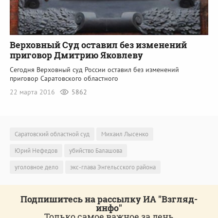
Верховный Суд оставил без изменений
приговор Дмитрию Яковлеву
Сегодня Верховный суд России оставил без изменений
приговор Саратовского областного
22 марта 2016
5862
Саратовский областной суд
Михаил Лысенко
Юрий Нефедов
убийство Балашова
уголовное дело
экс-глава Энгельсского района
Подпишитесь на рассылку ИА "Взгляд-
инфо"
Только самое важное за день