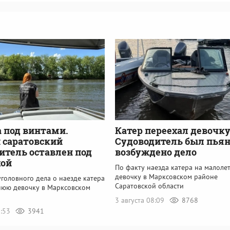
 под винтами.
Катер переехал девочку
 саратовский
Судоводитель был пьян
итель оставлен под
возбуждено дело
кой
По факту наезда катера на малол
девочку в Марксовском районе
головного дела о наезде катера
Саратовской области
нюю девочку в Марксовском
3 августа 08:09
8768
1:53
3941