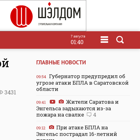
7 августа
01:40
ой
ГЛАВНЫЕ НОВОСТИ
Губернатор предупредил об
09:54
угрозе атаки БПЛА в Саратовской
области
3431
Жители Саратова и
09:41
Энгельса задыхаются из-за
пожара на свалке
4
При атаке БПЛА на
09:12
Энгельс пострадал 16-летний