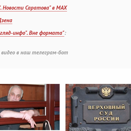
". Новости Саратова" в MAX
Дзена
згляд-инфо". Вне формата"
:
 видео в наш телеграм-бот