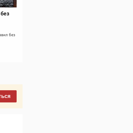
 без
авил без
ться