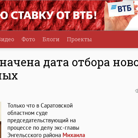
Видео
Фото
Блоги
Проекты
начена дата отбора нов
ных
Только что в Саратовской
областном суде
председательствующий на
процессе по делу экс-главы
Энгельсского района
Михаила