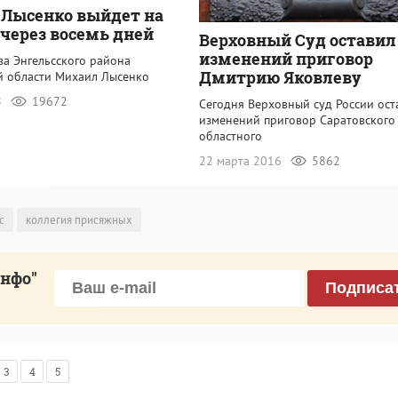
Лысенко выйдет на
 через восемь дней
Верховный Суд оставил
изменений приговор
ва Энгельсского района
Дмитрию Яковлеву
й области Михаил Лысенко
8
19672
Сегодня Верховный суд России ост
изменений приговор Саратовского
областного
22 марта 2016
5862
с
коллегия присяжных
инфо"
Подписа
3
4
5