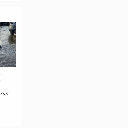
.
,
етнюю