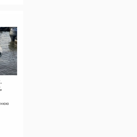
.
,
етнюю