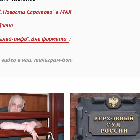
". Новости Саратова" в MAX
Дзена
згляд-инфо". Вне формата"
:
 видео в наш телеграм-бот