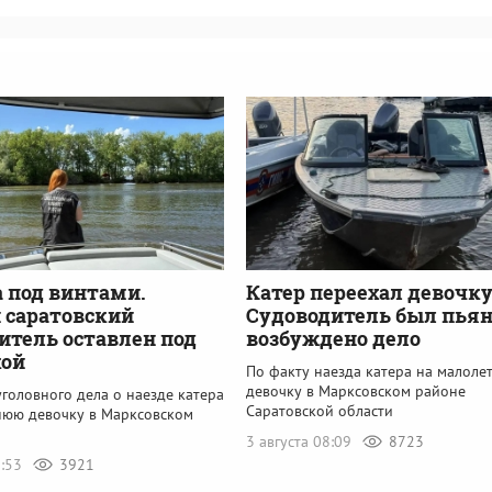
 под винтами.
Катер переехал девочку
 саратовский
Судоводитель был пьян
итель оставлен под
возбуждено дело
кой
По факту наезда катера на малол
девочку в Марксовском районе
головного дела о наезде катера
Саратовской области
нюю девочку в Марксовском
3 августа 08:09
8723
1:53
3921