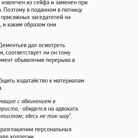
 извлечен из сейфа и заменен при
. Поэтому в поданном в пятницу
 присяжных заседателей на
, и каким образом они
 Дементьев дал осмотреть
, соответствует ли он тому
омент объявления перерыва в
бщить ходатайство к материалам
.
ичащие с обвинением в
 юриста
, - обиделся на адвоката
ртистом; здесь не ток-шоу
".
в разглашении персональных
але коллегии.