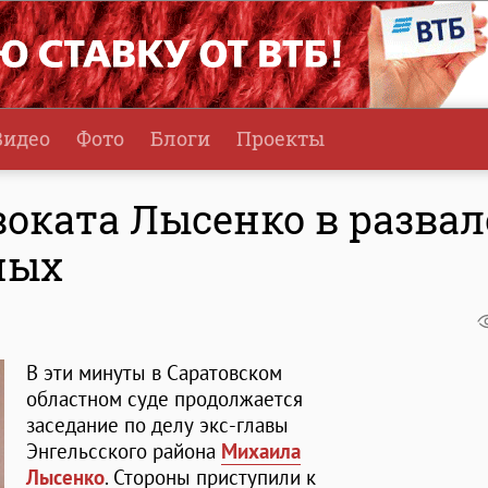
Видео
Фото
Блоги
Проекты
оката Лысенко в развал
ных
В эти минуты в Саратовском
областном суде продолжается
заседание по делу экс-главы
Энгельсского района
Михаила
Лысенко
. Стороны приступили к