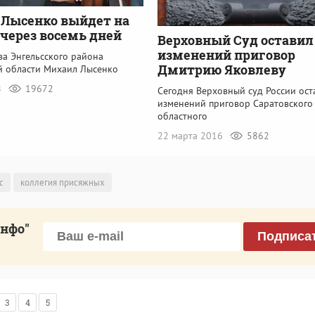
Лысенко выйдет на
 через восемь дней
Верховный Суд оставил
изменений приговор
ва Энгельсского района
Дмитрию Яковлеву
й области Михаил Лысенко
8
19672
Сегодня Верховный суд России ост
изменений приговор Саратовского
областного
22 марта 2016
5862
с
коллегия присяжных
инфо"
Подписа
3
4
5