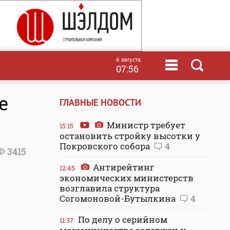
6 августа
07:56
е
ГЛАВНЫЕ НОВОСТИ
Министр требует
15:15
остановить стройку высотки у
Покровского собора
4
3415
Антирейтинг
12:45
экономических министерств
возглавила структура
Согомоновой-Бутылкина
4
По делу о серийном
11:37