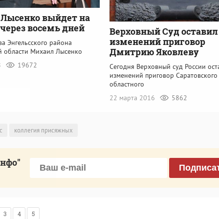
Лысенко выйдет на
 через восемь дней
Верховный Суд оставил
изменений приговор
ва Энгельсского района
Дмитрию Яковлеву
й области Михаил Лысенко
8
19672
Сегодня Верховный суд России ост
изменений приговор Саратовского
областного
22 марта 2016
5862
с
коллегия присяжных
инфо"
Подписа
3
4
5