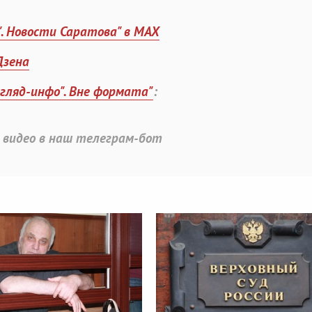
". Новости Саратова" в MAX
Дзена
згляд-инфо". Вне формата"
:
 видео в наш телеграм-бот