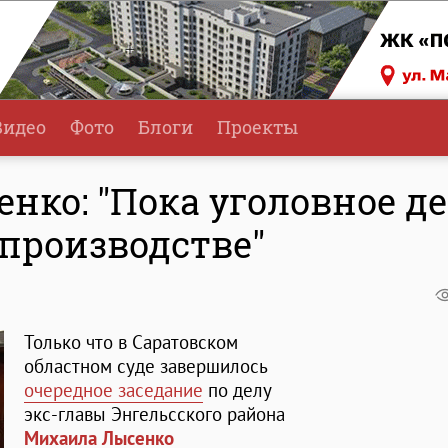
Видео
Фото
Блоги
Проекты
енко: "Пока уголовное д
 производстве"
Только что в Саратовском
областном суде завершилось
очередное заседание
по делу
экс-главы Энгельсского района
Михаила Лысенко