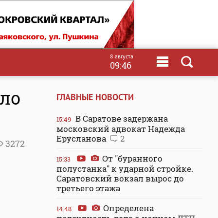
8 августа
09:46
ело
ГЛАВНЫЕ НОВОСТИ
В Саратове задержана
15:49
московский адвокат Надежда
Ерусланова
2
3272
От "буранного
15:33
полустанка" к ударной стройке.
Саратовский вокзал вырос до
третьего этажа
Определена
14:48