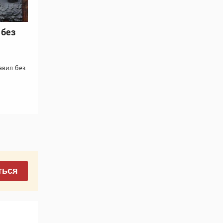
 без
авил без
ться