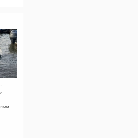
.
,
етнюю