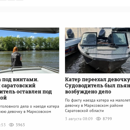
 под винтами.
Катер переехал девочку
 саратовский
Судоводитель был пьян
итель оставлен под
возбуждено дело
кой
По факту наезда катера на малол
девочку в Марксовском районе
головного дела о наезде катера
Саратовской области
нюю девочку в Марксовском
3 августа 08:09
8799
1:53
3963