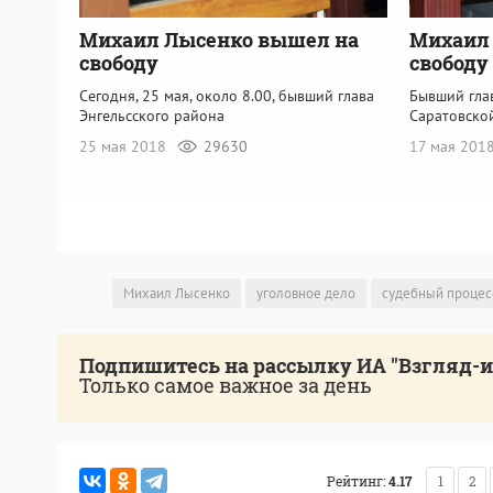
Михаил Лысенко вышел на
Михаил 
свободу
свободу
Сегодня, 25 мая, около 8.00, бывший глава
Бывший гла
Энгельсского района
Саратовско
25 мая 2018
29630
17 мая 201
Михаил Лысенко
уголовное дело
судебный процес
Подпишитесь на рассылку ИА "Взгляд-
Только самое важное за день
Рейтинг:
4.17
1
2