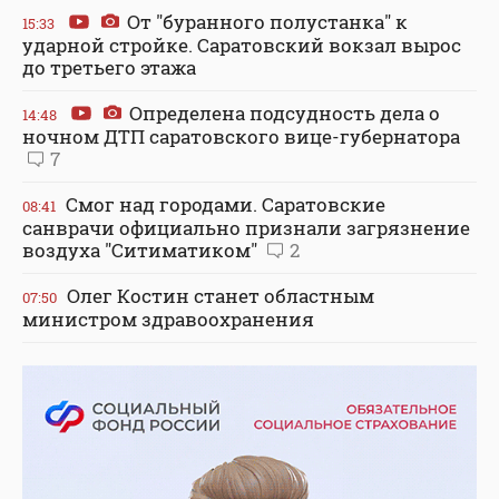
От "буранного полустанка" к
15:33
ударной стройке. Саратовский вокзал вырос
до третьего этажа
Определена подсудность дела о
14:48
ночном ДТП саратовского вице-губернатора
7
Смог над городами. Саратовские
08:41
санврачи официально признали загрязнение
воздуха "Ситиматиком"
2
Олег Костин станет областным
07:50
министром здравоохранения