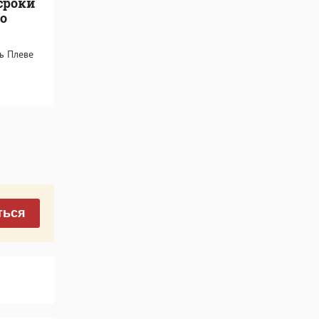
сроки
о
рь Плеве
ться