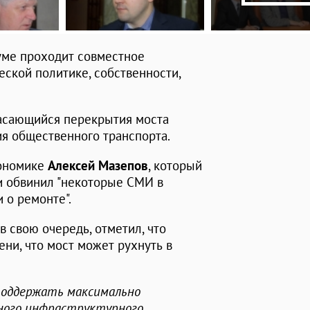
уме проходит совместное
ской политике, собственности,
касающийся перекрытия моста
ия общественного транспорта.
кономике
Алексей Мазепов
, который
и обвинил "некоторые СМИ в
 о ремонте".
, в свою очередь, отметил, что
ени, что мост может рухнуть в
 поддержать максимально
жного инфраструктурного