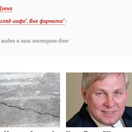
Дзена
згляд-инфо". Вне формата"
:
 видео в наш телеграм-бот