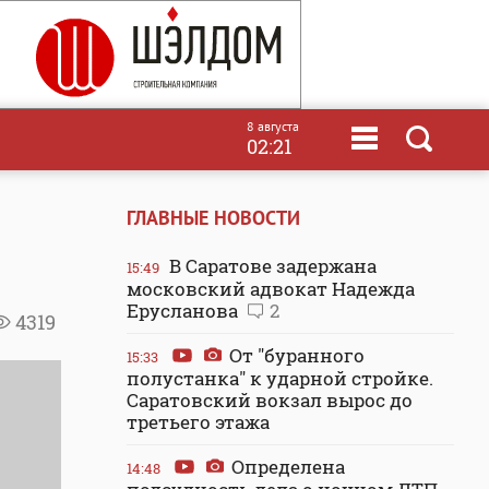
8 августа
02:21
ГЛАВНЫЕ НОВОСТИ
В Саратове задержана
15:49
московский адвокат Надежда
Ерусланова
2
4319
От "буранного
15:33
полустанка" к ударной стройке.
Саратовский вокзал вырос до
третьего этажа
Определена
14:48