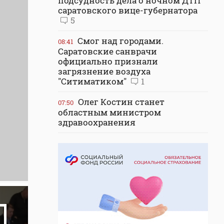
подсудность дела о ночном ДТП
саратовского вице-губернатора
5
Смог над городами.
08:41
Саратовские санврачи
официально признали
загрязнение воздуха
"Ситиматиком"
1
Олег Костин станет
07:50
областным министром
здравоохранения