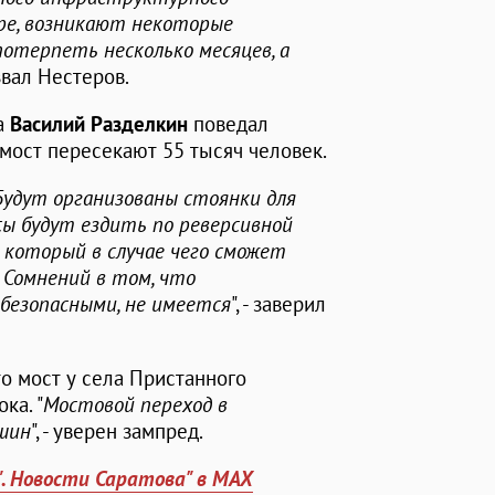
ире, возникают некоторые
потерпеть несколько месяцев, а
извал Нестеров.
а
Василий Разделкин
поведал
мост пересекают 55 тысяч человек.
Будут организованы стоянки для
сы будут ездить по реверсивной
, который в случае чего сможет
Сомнений в том, что
безопасными, не имеется
", - заверил
о мост у села Пристанного
ка. "
Мостовой переход в
шин
", - уверен зампред.
". Новости Саратова" в MAX