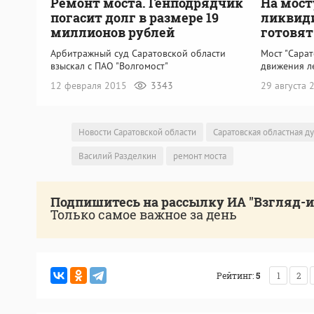
Ремонт моста. Генподрядчик
На мост
погасит долг в размере 19
ликвид
миллионов рублей
готовят
Арбитражный суд Саратовской области
Мост "Сарат
взыскал с ПАО "Волгомост"
движения л
12 февраля 2015
3343
29 августа
Новости Саратовской области
Саратовская областная д
Василий Разделкин
ремонт моста
Подпишитесь на рассылку ИА "Взгляд-
Только самое важное за день
Рейтинг:
5
1
2