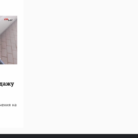
одажу
чения на