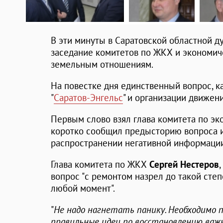
В эти минуты в Саратовской областной д
заседание комитетов по ЖКХ и экономиче
земельным отношениям.
На повестке дня единственный вопрос, 
"
Саратов-Энгельс
" и организации движен
Первым слово взял глава комитета по э
коротко сообщил предысторию вопроса 
распространении негативной информации
Глава комитета по ЖКХ
Сергей Нестеров
вопрос "с ремонтом назрел до такой степ
любой момент".
"
Не надо нагнетать панику. Необходимо
правильные идеи по восстановлению ва