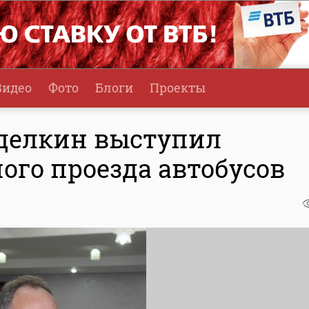
Видео
Фото
Блоги
Проекты
зделкин выступил
ого проезда автобусов