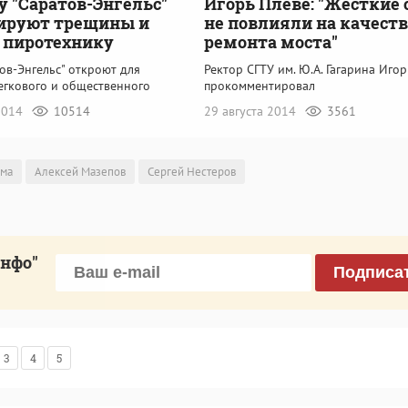
у "Саратов-Энгельс"
Игорь Плеве: "Жесткие 
ируют трещины и
не повлияли на качеств
 пиротехнику
ремонта моста"
ов-Энгельс" откроют для
Ректор СГТУ им. Ю.А. Гагарина Иго
егкового и общественного
прокомментировал
 2014
10514
29 августа 2014
3561
ума
Алексей Мазепов
Сергей Нестеров
инфо"
Подписа
3
4
5