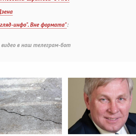
Дзена
згляд-инфо". Вне формата"
:
 видео в наш телеграм-бот