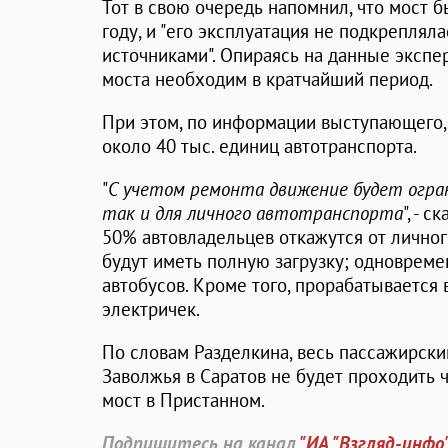
Тот в свою очередь напомнил, что мост б
году, и "его эксплуатация не подкрепля
источниками". Опираясь на данные экспер
моста необходим в кратчайший период.
При этом, по информации выступающего, 
около 40 тыс. единиц автотранспорта.
"
С учетом ремонта движение будет огран
так и для личного автотранспорта
", - 
50% автовладельцев откажутся от личног
будут иметь полную загрузку; одновреме
автобусов. Кроме того, прорабатывается
электричек.
По словам Разделкина, весь пассажирски
Заволжья в Саратов не будет проходить ч
мост в Пристанном.
Подпишитесь на канал
"ИА "Взгляд-инфо