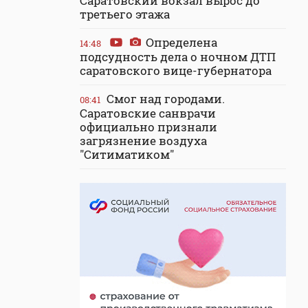
Саратовский вокзал вырос до
третьего этажа
Определена
14:48
подсудность дела о ночном ДТП
саратовского вице-губернатора
Смог над городами.
08:41
Саратовские санврачи
официально признали
загрязнение воздуха
"Ситиматиком"