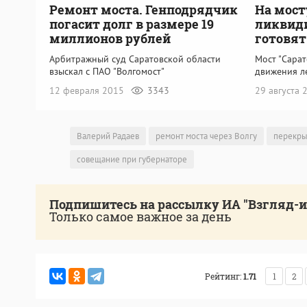
Ремонт моста. Генподрядчик
На мост
погасит долг в размере 19
ликвид
миллионов рублей
готовят
Арбитражный суд Саратовской области
Мост "Сарат
взыскал с ПАО "Волгомост"
движения л
12 февраля 2015
3343
29 августа
Валерий Радаев
ремонт моста через Волгу
перекры
совещание при губернаторе
Подпишитесь на рассылку ИА "Взгляд-
Только самое важное за день
Рейтинг:
1.71
1
2