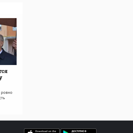
тся
у
я ровно
сть