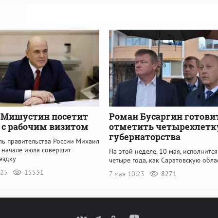
 Мишустин посетит
Роман Бусаргин готови
 с рабочим визитом
отметить четырехлетк
губернаторства
ль правительства России Михаил
 начале июля совершит
На этой неделе, 10 мая, исполнитс
ездку
четыре года, как Саратовскую обла
:25
15531
7 мая 10:23
8271