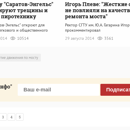
у "Саратов-Энгельс"
Игорь Плеве: "Жесткие 
ируют трещины и
не повлияли на качеств
 пиротехнику
ремонта моста"
ов-Энгельс" откроют для
Ректор СГТУ им. Ю.А. Гагарина Иго
егкового и общественного
прокомментировал
 2014
10514
29 августа 2014
3561
тие движения по мосту
инфо"
Подписа
3
4
5