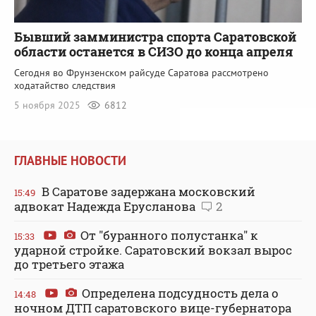
Бывший замминистра спорта Саратовской
области останется в СИЗО до конца апреля
Сегодня во Фрунзенском райсуде Саратова рассмотрено
ходатайство следствия
5 ноября 2025
6812
ГЛАВНЫЕ НОВОСТИ
В Саратове задержана московский
15:49
адвокат Надежда Ерусланова
2
От "буранного полустанка" к
15:33
ударной стройке. Саратовский вокзал вырос
до третьего этажа
Определена подсудность дела о
14:48
ночном ДТП саратовского вице-губернатора