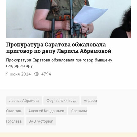
Прокуратура Саратова обжаловала
приговор по делу Ларисы Абрамовой
Прокуратура Саратова обжаловала приговор бывшему
гендиректору
9 июня 2014
4794
Лариса Абрамова
Фрунзенский суд
Андрей
Склемин
Алексей Кондратьев
Светлана
Гоголева
ЗАО "Астория"