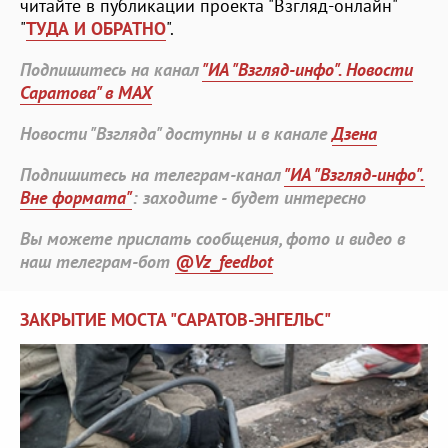
читайте в публикации проекта "Взгляд-онлайн"
"
ТУДА И ОБРАТНО
".
Подпишитесь на канал
"ИА "Взгляд-инфо". Новости
Саратова" в MAX
Новости "Взгляда" доступны и в канале
Дзена
Подпишитесь на телеграм-канал
"ИА "Взгляд-инфо".
Вне формата"
: заходите - будет интересно
Вы можете прислать сообщения, фото и видео в
наш телеграм-бот
@Vz_feedbot
ЗАКРЫТИЕ МОСТА "САРАТОВ-ЭНГЕЛЬС"