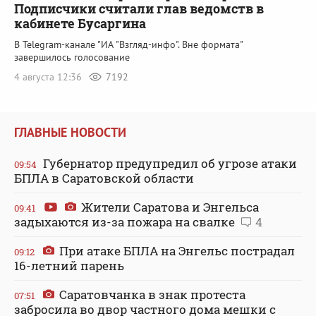
Подписчики считали глав ведомств в
кабинете Бусаргина
В Telegram-канале "ИА "Взгляд-инфо". Вне формата"
завершилось голосование
4 августа 12:36
7192
ГЛАВНЫЕ НОВОСТИ
Губернатор предупредил об угрозе атаки
09:54
БПЛА в Саратовской области
Жители Саратова и Энгельса
09:41
задыхаются из-за пожара на свалке
4
При атаке БПЛА на Энгельс пострадал
09:12
16-летний парень
Саратовчанка в знак протеста
07:51
забросила во двор частного дома мешки с