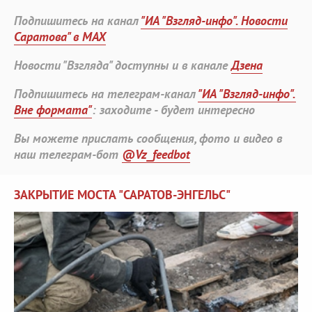
Подпишитесь на канал
"ИА "Взгляд-инфо". Новости
Саратова" в MAX
Новости "Взгляда" доступны и в канале
Дзена
Подпишитесь на телеграм-канал
"ИА "Взгляд-инфо".
Вне формата"
: заходите - будет интересно
Вы можете прислать сообщения, фото и видео в
наш телеграм-бот
@Vz_feedbot
ЗАКРЫТИЕ МОСТА "САРАТОВ-ЭНГЕЛЬС"