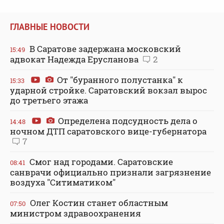
ГЛАВНЫЕ НОВОСТИ
В Саратове задержана московский
15:49
адвокат Надежда Ерусланова
2
От "буранного полустанка" к
15:33
ударной стройке. Саратовский вокзал вырос
до третьего этажа
Определена подсудность дела о
14:48
ночном ДТП саратовского вице-губернатора
7
Смог над городами. Саратовские
08:41
санврачи официально признали загрязнение
воздуха "Ситиматиком"
Олег Костин станет областным
07:50
министром здравоохранения